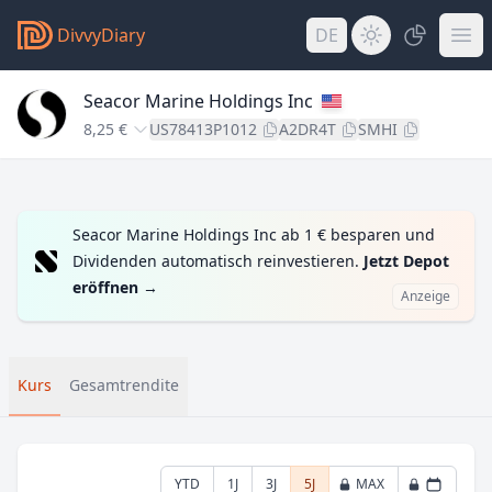
DivvyDiary
DE
Seacor Marine Holdings Inc
8,25 €
US78413P1012
A2DR4T
SMHI
Seacor Marine Holdings Inc ab 1 € besparen und
Dividenden automatisch reinvestieren.
Jetzt Depot
eröffnen
→
Anzeige
Kurs
Gesamtrendite
YTD
1J
3J
5J
MAX