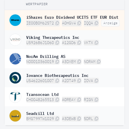
WERTPAPIER
iShares Euro Dividend UCITS ETF EUR Dist
IE00B0M62S72
A0HGV4
IQQA
Anzeige
Viking Therapeutics Inc
US92686J1060
A12GD6
VKTX
NorAm Drilling AS
NO0010360019
A3DXEM
NORAM
Iovance Biotherapeutics Inc
US4622601007
A2DT49
IOVA
Transocean Ltd
CH0048265513
A0REAY
RIGN
Seadrill Ltd
BMG7997W1029
A3DEW8
SDRL