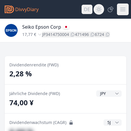
DivvyDiary
DE
Seiko Epson Corp
17,77 €
JP3414750004
471496
6724
Dividendenrendite (FWD)
2,28 %
Dividendenwähr
Jährliche Dividende (FWD)
74,00 ¥
CAGR Jahre
Dividendenwachstum (CAGR)