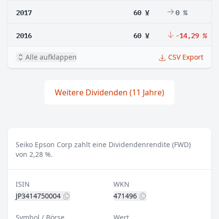
2017
60 ¥
0 %
2016
60 ¥
-14,29 %
Alle aufklappen
CSV Export
Weitere Dividenden (11 Jahre)
Seiko Epson Corp zahlt eine Dividendenrendite (FWD)
von 2,28 %.
ISIN
WKN
JP3414750004
471496
Symbol / Börse
Wert