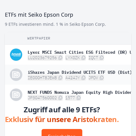
ETFs mit Seiko Epson Corp
9 ETFs investieren mind. 1 % in Seiko Epson Corp.
WERTPAPIER
LU2023679256
LYX0ZK
IQCT
iShares Japan Dividend UCITS ETF USD (Dist)
IE000HT8JEW8
A424JY
JPDV
JP3047560002
1577
Zugriff auf alle 9 ETFs?
Exklusiv für unsere Aristokraten.