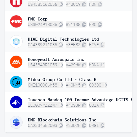
US4385162056
A42C19
HON
FMC Corp
US3024913036
871138
FMC
HIVE Digital Technologies Ltd
CA4339211035
A3EH8Z
HIVE
Honeywell Aerospace Inc
US43849R1059
A429HW
HONA
Midea Group Co Ltd - Class H
CNE100006M58
A40NY5
00300
IE0007YZZZN7
A40S3R
QQIA
DMG Blockchain Solutions Inc
CA23345B2003
A2JD2F
DMGI