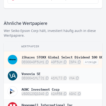
Ähnliche Wertpapiere
Wer Seiko Epson Corp hält, investiert häufig auch in diese
Wertpapiere.
WERTPAPIER
DE000A0F5UH1
A0F5UH
ISPA
Anzeige
Vonovia SE
DE000A1ML7J1
A1ML7J
VNA
AGNC Investment Corp
US00123Q1040
A2AR58
AGNC
Honeywell International Inc