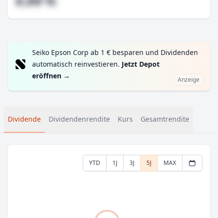
#,## %
Seiko Epson Corp ab 1 € besparen und Dividenden
automatisch reinvestieren.
Jetzt Depot
eröffnen
→
Anzeige
Dividende
Dividendenrendite
Kurs
Gesamtrendite
YTD
1J
3J
5J
MAX