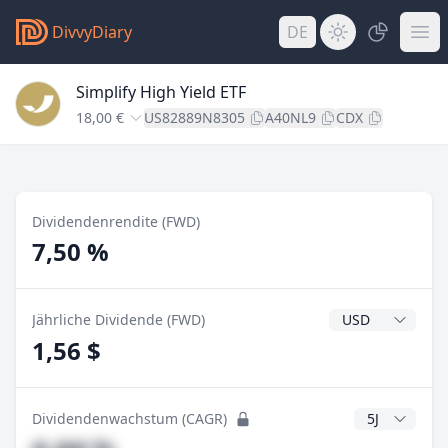
DivvyDiary
DE
Simplify High Yield ETF
18,00 €
US82889N8305
A40NL9
CDX
Dividendenrendite (FWD)
7,50 %
Dividendenwähr
Jährliche Dividende (FWD)
1,56 $
CAGR Jahre
Dividendenwachstum (CAGR)