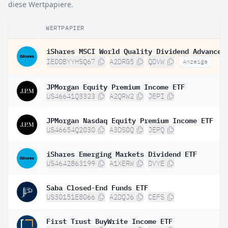
diese Wertpapiere.
WERTPAPIER
IE00BYYHSQ67
A2DRG5
QDVW
Anzeige
JPMorgan Equity Premium Income ETF
US46641Q3323
A2QRW2
JEPI
JPMorgan Nasdaq Equity Premium Income ETF
US46654Q2030
A3DS0Q
JEPQ
iShares Emerging Markets Dividend ETF
US4642863199
A1XERW
DVYE
Saba Closed-End Funds ETF
US30151E8066
A2DQJ6
CEFS
First Trust BuyWrite Income ETF