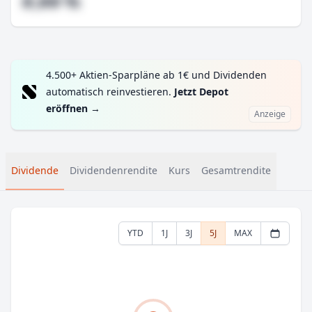
#,## %
4.500+ Aktien-Sparpläne ab 1€ und Dividenden
automatisch reinvestieren.
Jetzt Depot
eröffnen
→
Anzeige
Dividende
Dividendenrendite
Kurs
Gesamtrendite
YTD
1J
3J
5J
MAX