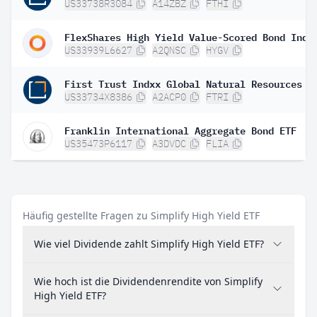
US33738R3084
A14ZBZ
FTHI
US33939L6627
A2QNSC
HYGV
US33734X8386
A2ACP0
FTRI
Franklin International Aggregate Bond ETF
US35473P6117
A3DVDC
FLIA
Häufig gestellte Fragen zu Simplify High Yield ETF
Wie viel Dividende zahlt Simplify High Yield ETF?
Wie hoch ist die Dividendenrendite von Simplify
High Yield ETF?