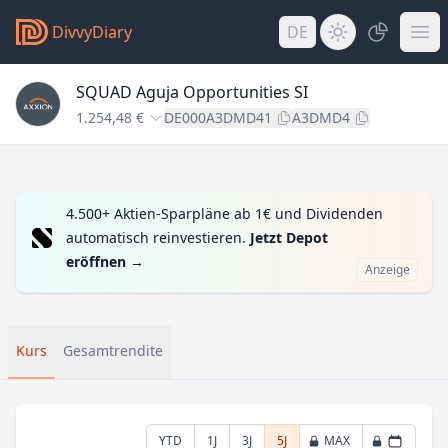
DivvyDiary
DE
SQUAD Aguja Opportunities SI
1.254,48 €
DE000A3DMD41
A3DMD4
4.500+ Aktien-Sparpläne ab 1€ und Dividenden
automatisch reinvestieren.
Jetzt Depot
eröffnen
→
Anzeige
Kurs
Gesamtrendite
YTD
1J
3J
5J
MAX