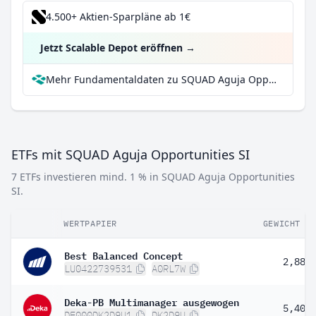
4.500+ Aktien-Sparpläne ab 1€
Jetzt Scalable Depot eröffnen
→
Mehr Fundamentaldaten zu SQUAD Aguja Opportunities SI bei Parqet
ETFs mit SQUAD Aguja Opportunities SI
7 ETFs investieren mind. 1 % in SQUAD Aguja Opportunities
SI.
WERTPAPIER
GEWICHT
Best Balanced Concept
2,88 
LU0422739531
A0RL7W
Deka-PB Multimanager ausgewogen
5,40 
DE000DK2D9U1
DK2D9U