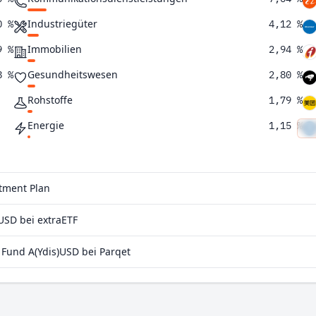
Industriegüter
0 %
4,12 %
Immobilien
9 %
2,94 %
Gesundheitswesen
8 %
2,80 %
Rohstoffe
1,79 %
Energie
1,15 %
Defensive Konsumgüter
0,076 %
stment Plan
USD bei extraETF
Fund A(Ydis)USD bei Parqet