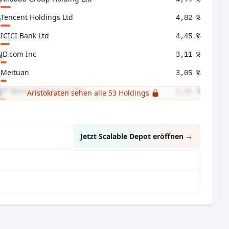
Tencent Holdings Ltd
4,82 %
ICICI Bank Ltd
4,45 %
JD.com Inc
3,11 %
Meituan
3,05 %
PT Bank Central Asia Tbk
2,46 %
Aristokraten sehen alle 53 Holdings
HDFC Bank Ltd
2,28 %
Jetzt Scalable Depot eröffnen
→