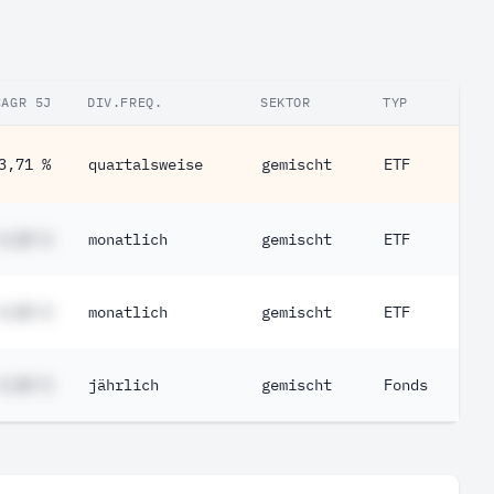
CAGR 5J
DIV.FREQ.
SEKTOR
TYP
3,71 %
quartalsweise
gemischt
ETF
#,## %
monatlich
gemischt
ETF
#,## %
monatlich
gemischt
ETF
#,## %
jährlich
gemischt
Fonds