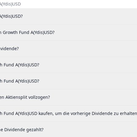
A(Ydis)USD
A(Ydis)USD?
an Growth Fund A(Ydis)USD?
ividende?
th Fund A(Ydis)USD?
th Fund A(Ydis)USD?
 Aktiensplit vollzogen?
h Fund A(Ydis)USD kaufen, um die vorherige Dividende zu erhalten
ne Dividende gezahlt?