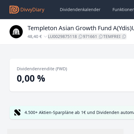
DivvyDiary
Dividendenkalender
Funktione
Templeton Asian Growth Fund A(Ydis
48,40 €
LU0029875118
971661
TEMFREI
Dividendenrendite (FWD)
0,00 %
4.500+ Aktien-Sparpläne ab 1€ und Dividenden automa