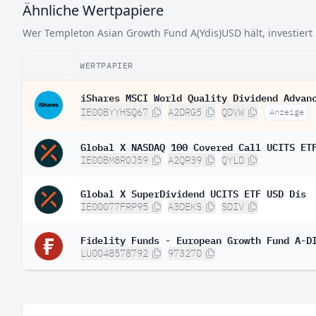
Ähnliche Wertpapiere
Wer Templeton Asian Growth Fund A(Ydis)USD hält, investiert 
WERTPAPIER
iShares MSCI World Quality Dividend Advan
IE00BYYHSQ67
A2DRG5
QDVW
Anzeige
Global X NASDAQ 100 Covered Call UCITS ET
IE00BM8R0J59
A2QR39
QYLD
Global X SuperDividend UCITS ETF USD Dis
IE00077FRP95
A3DEKS
SDIV
Fidelity Funds - European Growth Fund A-D
LU0048578792
973270