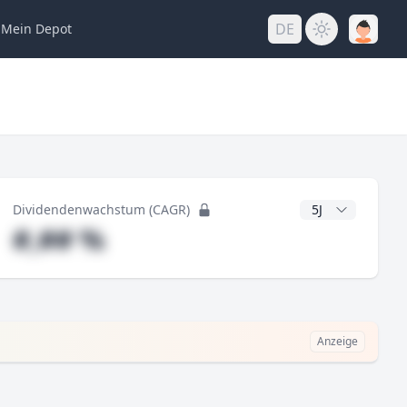
DE
Mein
Depot
ng
CAGR Jahre
Dividendenwachstum (CAGR)
#,## %
Anzeige