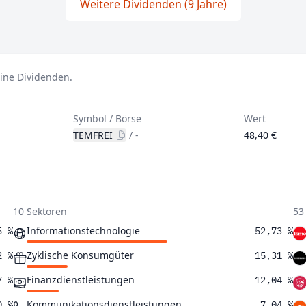
Weitere Dividenden (9 Jahre)
eine Dividenden.
Symbol / Börse
Wert
TEMFREI
/
-
48,40 €
10 Sektoren
53
Informationstechnologie
5 %
52,73 %
Zyklische Konsumgüter
2 %
15,31 %
Finanzdienstleistungen
7 %
12,04 %
Kommunikationsdienstleistungen
0 %
7,04 %