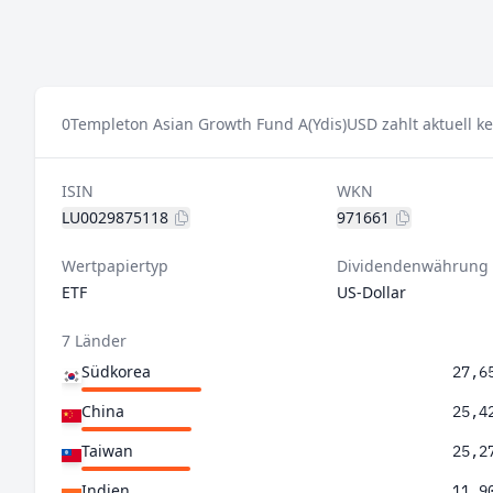
0
Templeton Asian Growth Fund A(Ydis)USD zahlt aktuell k
ISIN
WKN
LU0029875118
971661
Wertpapiertyp
Dividendenwährung
ETF
US-Dollar
7 Länder
Südkorea
27,6
China
25,4
Taiwan
25,2
Indien
11,9