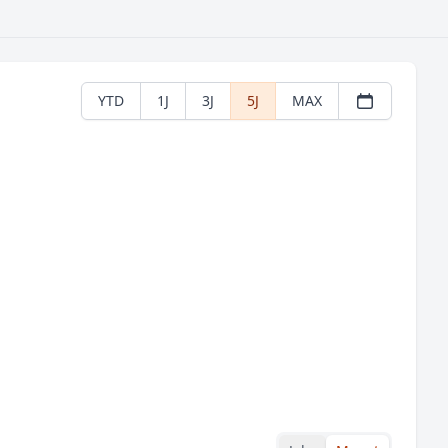
YTD
1J
3J
5J
MAX