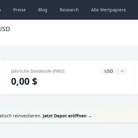
n
Preise
Blog
Research
Alle
Wertpapiere
)USD
Dividendenwähru
Jährliche Dividende (FWD)
0,00 $
tisch reinvestieren.
Jetzt Depot eröffnen
→