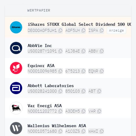
WERTPAPIER
DE000A0F5UH1
A0F5UH
ISPA
Anzeige
AbbVie Inc
US00287Y1091
A1J84E
ABBV
Equinor ASA
NO0010096985
675213
EQNR
Abbott Laboratories
US0028241000
850103
ABT
Var Energi ASA
NO0011202772
A3DEH5
VAR
Wallenius Wilhelmsen ASA
NO0010571680
A1C0ZS
WAWI