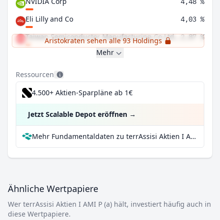
NVIDIA Corp
4,48 %
Eli Lilly and Co
4,03 %
Taiwan Semiconductor Manufacturing Co Ltd ADR
2,87 %
Aristokraten sehen alle 93 Holdings
Mehr
Ressourcen
4.500+ Aktien-Sparpläne ab 1€
Jetzt Scalable Depot eröffnen
→
Mehr Fundamentaldaten zu terrAssisi Aktien I AMI P (a) bei Parqet
Ähnliche Wertpapiere
Wer terrAssisi Aktien I AMI P (a) hält, investiert häufig auch in
diese Wertpapiere.