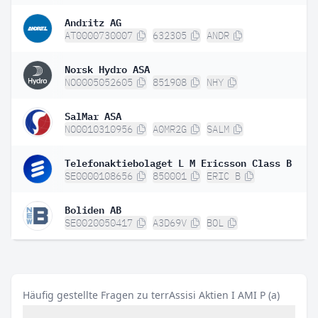
Andritz AG
AT0000730007
632305
ANDR
Norsk Hydro ASA
NO0005052605
851908
NHY
SalMar ASA
NO0010310956
A0MR2G
SALM
Telefonaktiebolaget L M Ericsson Class B
SE0000108656
850001
ERIC B
Boliden AB
SE0020050417
A3D69V
BOL
Häufig gestellte Fragen zu terrAssisi Aktien I AMI P (a)