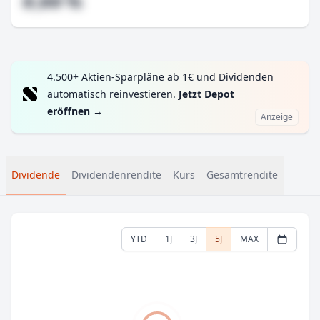
#,## %
4.500+ Aktien-Sparpläne ab 1€ und Dividenden
automatisch reinvestieren.
Jetzt Depot
eröffnen
→
Anzeige
Dividende
Dividendenrendite
Kurs
Gesamtrendite
YTD
1J
3J
5J
MAX