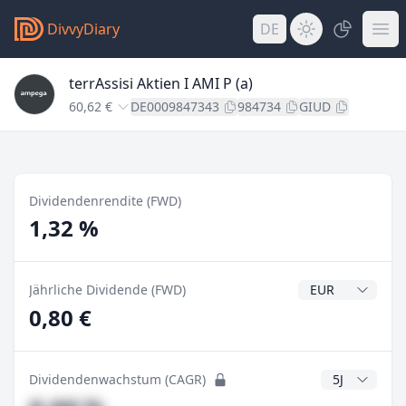
DivvyDiary
DE
terrAssisi Aktien I AMI P (a)
60,62 €
DE0009847343
984734
GIUD
Dividendenrendite (FWD)
1,32 %
Dividendenwähr
Jährliche Dividende (FWD)
0,80 €
CAGR Jahre
Dividendenwachstum (CAGR)