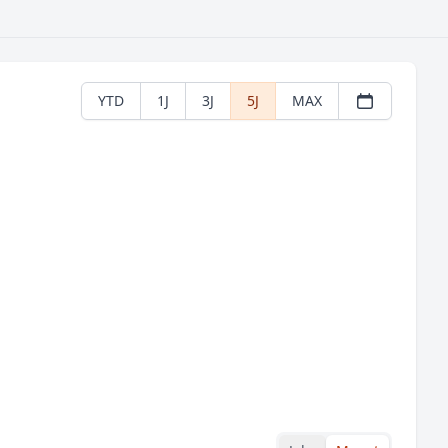
YTD
1J
3J
5J
MAX