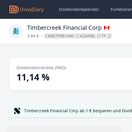
DivvyDiary
Dividendenkalender
Funktione
Timbercreek Financial Corp
3,84 €
CA88709B1040
A2ANBL
TF
Dividendenrendite (FWD)
11,14 %
Timbercreek Financial Corp ab 1 € besparen und Divi