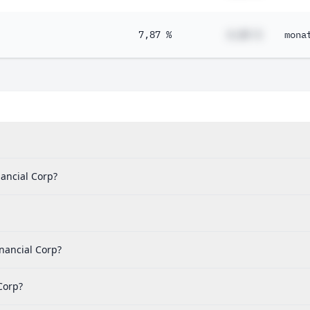
7,87 %
#,## %
mona
ancial Corp?
nancial Corp?
Corp?