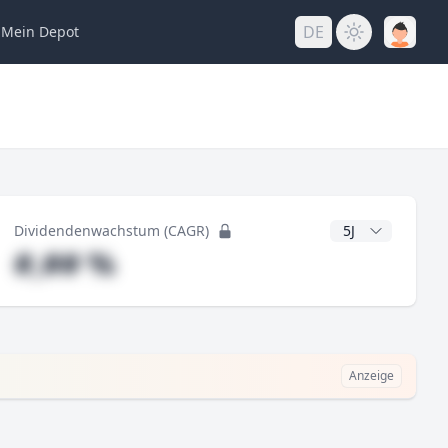
DE
Mein
Depot
ng
CAGR Jahre
Dividendenwachstum (CAGR)
#,## %
Anzeige