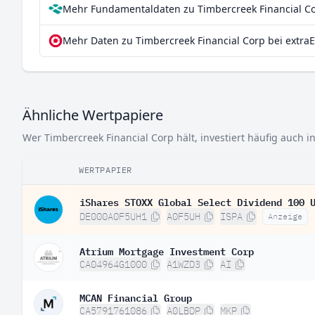
Mehr Fundamentaldaten zu Timbercreek Financial Co
Mehr Daten zu Timbercreek Financial Corp bei extra
Ähnliche Wertpapiere
Wer Timbercreek Financial Corp hält, investiert häufig auch i
WERTPAPIER
iShares STOXX Global Select Dividend 100 
DE000A0F5UH1
A0F5UH
ISPA
Anzeige
Atrium Mortgage Investment Corp
CA04964G1000
A1WZD3
AI
MCAN Financial Group
CA5791761086
A0LBDP
MKP