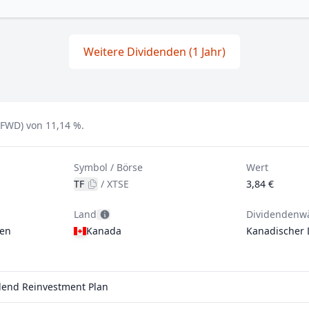
Weitere Dividenden (1 Jahr)
(FWD) von 11,14 %.
Symbol / Börse
Wert
TF
/
XTSE
3,84 €
Land
Dividendenw
gen
Kanada
Kanadischer 
idend Reinvestment Plan