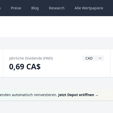
n
Preise
Blog
Research
Alle
Wertpapiere
Dividendenwähru
Jährliche Dividende (FWD)
0,69 CA$
denden automatisch reinvestieren.
Jetzt Depot eröffnen
→