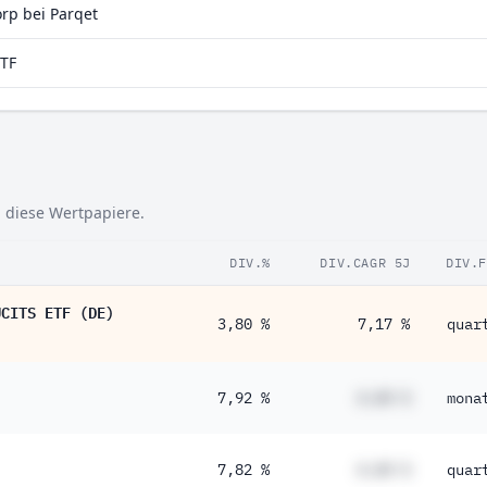
rp bei Parqet
ETF
n diese Wertpapiere.
DIV.%
DIV.CAGR 5J
DIV.
UCITS ETF (DE)
3,80 %
7,17 %
quar
7,92 %
#,## %
mona
7,82 %
#,## %
quar