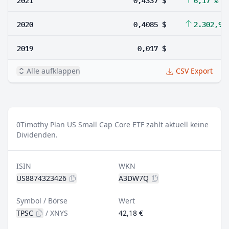
2020
0,4085 $
2.302,94
2019
0,017 $
Alle aufklappen
CSV Export
0
Timothy Plan US Small Cap Core ETF zahlt aktuell keine
Dividenden.
ISIN
WKN
US8874323426
A3DW7Q
Symbol / Börse
Wert
TPSC
/
XNYS
42,18 €