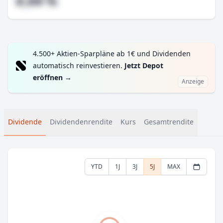
#,## %
4.500+ Aktien-Sparpläne ab 1€ und Dividenden
automatisch reinvestieren.
Jetzt Depot
eröffnen
→
Anzeige
Dividende
Dividendenrendite
Kurs
Gesamtrendite
YTD
1J
3J
5J
MAX