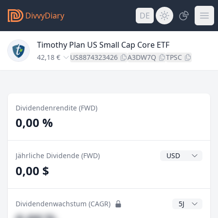
DivvyDiary
DE
Timothy Plan US Small Cap Core ETF
42,18 €
US8874323426
A3DW7Q
TPSC
Dividendenrendite (FWD)
0,00 %
Dividendenwähr
Jährliche Dividende (FWD)
0,00 $
CAGR Jahre
Dividendenwachstum (CAGR)