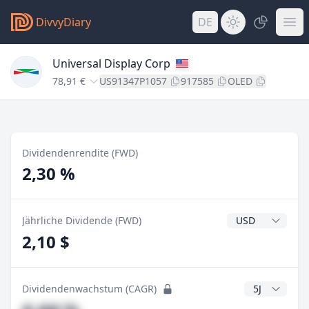
DivvyDiary
DE
Universal Display Corp
78,91 €
US91347P1057
917585
OLED
Dividendenrendite (FWD)
2,30 %
Dividendenwähr
Jährliche Dividende (FWD)
2,10 $
CAGR Jahre
Dividendenwachstum (CAGR)