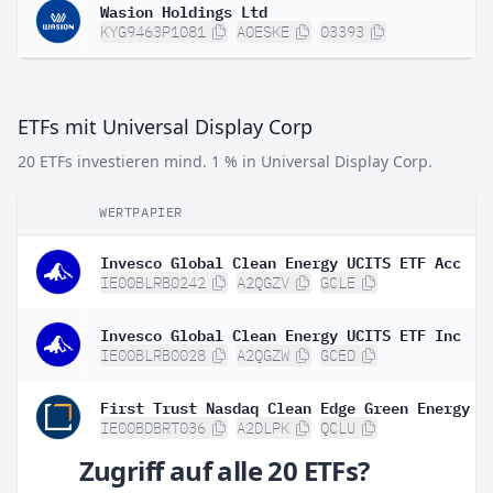
Wasion Holdings Ltd
KYG9463P1081
A0ESKE
03393
ETFs mit Universal Display Corp
20 ETFs investieren mind. 1 % in Universal Display Corp.
WERTPAPIER
Invesco Global Clean Energy UCITS ETF Acc
IE00BLRB0242
A2QGZV
GCLE
Invesco Global Clean Energy UCITS ETF Inc
IE00BLRB0028
A2QGZW
GCED
IE00BDBRT036
A2DLPK
QCLU
Zugriff auf alle 20 ETFs?