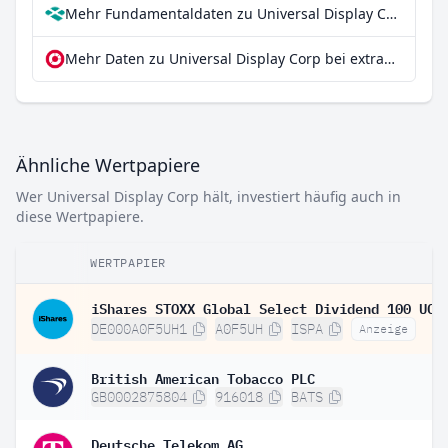
Mehr Fundamentaldaten zu Universal Display Corp bei Parqet
Mehr Daten zu Universal Display Corp bei extraETF
Ähnliche Wertpapiere
Wer Universal Display Corp hält, investiert häufig auch in
diese Wertpapiere.
WERTPAPIER
DE000A0F5UH1
A0F5UH
ISPA
Anzeige
British American Tobacco PLC
GB0002875804
916018
BATS
Deutsche Telekom AG