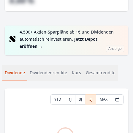
#,## %
4.500+ Aktien-Sparpläne ab 1€ und Dividenden
automatisch reinvestieren.
Jetzt Depot
eröffnen
→
Anzeige
Dividende
Dividendenrendite
Kurs
Gesamtrendite
YTD
1J
3J
5J
MAX