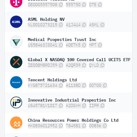
DE0005557508
555750
DTE
ASML Holding NV
NL0010273215
A1J4U4
ASML
Medical Properties Trust Inc
US58463J3041
A0ETK5
MPT
Global X NASDAQ 100 Covered Call UCITS ETF D
IE00BM8R0J59
A2QR39
QYLD
Tencent Holdings Ltd
KYG875721634
A1138D
00700
Innovative Industrial Properties Inc
US45781V1017
A2DGXH
IIPR
China Resources Power Holdings Co Ltd
HK0836012952
784581
00836