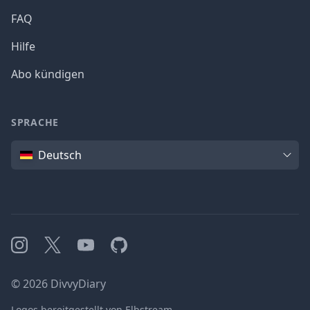
FAQ
Hilfe
Abo kündigen
SPRACHE
Sprache
Deutsch
Instagram
X
YouTube
GitHub
©
2026
DivvyDiary
Logos bereitgestellt von Elbstream