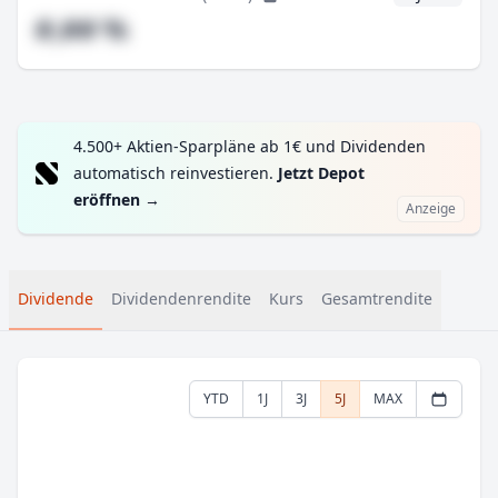
#,## %
4.500+ Aktien-Sparpläne ab 1€ und Dividenden
automatisch reinvestieren.
Jetzt Depot
eröffnen
→
Anzeige
Dividende
Dividendenrendite
Kurs
Gesamtrendite
YTD
1J
3J
5J
MAX