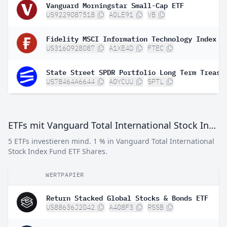
Vanguard Morningstar Small-Cap ETF
US9229087518
A0LE91
VB
Fidelity MSCI Information Technology Index E
US3160928087
A1XE4D
FTEC
US78464A6644
A0YCUU
SPTL
ETFs mit Vanguard Total International Stock Index Fund ETF Shares
5 ETFs investieren mind. 1 % in Vanguard Total International
Stock Index Fund ETF Shares.
WERTPAPIER
Return Stacked Global Stocks & Bonds ETF
US88636J2042
A408F3
RSSB