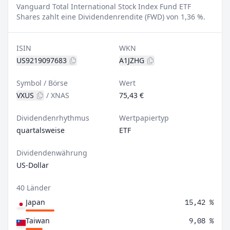
Vanguard Total International Stock Index Fund ETF
Shares zahlt eine Dividendenrendite (FWD) von 1,36 %.
ISIN
WKN
US9219097683
A1JZHG
Symbol / Börse
Wert
VXUS
/
XNAS
75,43 €
Dividendenrhythmus
Wertpapiertyp
quartalsweise
ETF
Dividendenwährung
US-Dollar
40 Länder
Japan
15,42 %
Taiwan
9,08 %