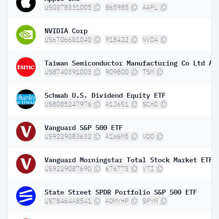
US0378331005
865985
AAPL
NVIDIA Corp
US67066G1040
918422
NVDA
Taiwan Semiconductor Manufacturing Co Ltd AD
US8740391003
909800
TSM
Schwab U.S. Dividend Equity ETF
US8085247976
A1J6S1
SCHD
Vanguard S&P 500 ETF
US9229083632
A1W6M5
VOO
Vanguard Morningstar Total Stock Market ETF
US9229087690
676773
VTI
State Street SPDR Portfolio S&P 500 ETF
US78464A8541
A0MYHP
SPYM