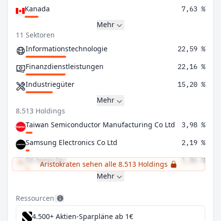
Kanada
7,63 %
Mehr
11 Sektoren
Informationstechnologie
22,59 %
Finanzdienstleistungen
22,16 %
Industriegüter
15,20 %
Mehr
8.513 Holdings
Taiwan Semiconductor Manufacturing Co Ltd
3,98 %
Samsung Electronics Co Ltd
2,19 %
SK hynix Inc
1,86 %
Aristokraten sehen alle 8.513 Holdings
Mehr
Ressourcen
4.500+ Aktien-Sparpläne ab 1€