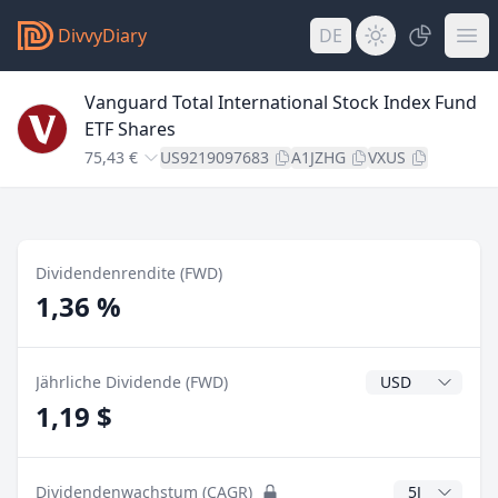
DivvyDiary
DE
Vanguard Total International Stock Index Fund
ETF Shares
75,43 €
US9219097683
A1JZHG
VXUS
Dividendenrendite (FWD)
1,36 %
Dividendenwähr
Jährliche Dividende (FWD)
1,19 $
CAGR Jahre
Dividendenwachstum (CAGR)