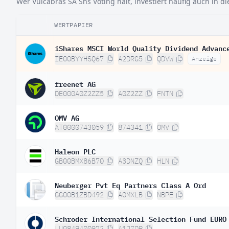
Wer Vulcabras SA Shs Voting hält, investiert häufig auch in d
WERTPAPIER
iShares MSCI World Quality Dividend Advanc
IE00BYYHSQ67
A2DRG5
QDVW
Anzeige
freenet AG
DE000A0Z2ZZ5
A0Z2ZZ
FNTN
OMV AG
AT0000743059
874341
OMV
Haleon PLC
GB00BMX86B70
A3DNZQ
HLN
Neuberger Pvt Eq Partners Class A Ord
GG00B1ZBD492
A0MXLB
NBPE
Schroder International Selection Fund EURO
LU0849400972
A1J7DP