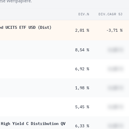
iese Wertpapiere.
DIV.%
DIV.CAGR 5J
ed UCITS ETF USD (Dist)
2,01 %
-3,71 %
8,54 %
#,## %
6,92 %
#,## %
1,98 %
#,## %
5,45 %
#,## %
 High Yield C Distribution QV
6,33 %
#,## %