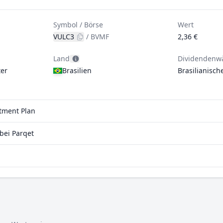
Symbol / Börse
Wert
VULC3
/
BVMF
2,36 €
Land
Dividendenw
er
Brasilien
Brasilianisch
stment Plan
bei Parqet