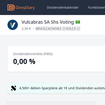
DivvyDiary
Dividendenkalender
Funktione
Vulcabras SA Shs Voting
2,36 €
BRVULCACNOR2
VULC3
Dividendenrendite (FWD)
0,00 %
4.500+ Aktien-Sparpläne ab 1€ und Dividenden automa