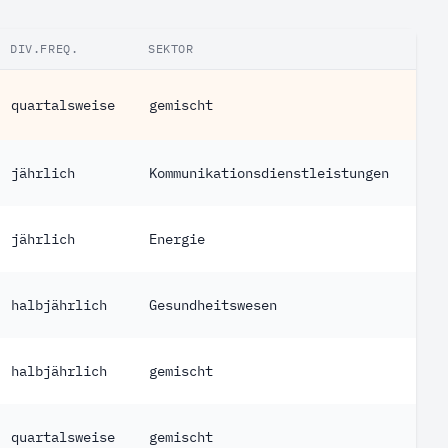
DIV.FREQ.
SEKTOR
TYP
quartalsweise
gemischt
ETF
jährlich
Kommunikationsdienstleistungen
Akt
jährlich
Energie
Akt
halbjährlich
Gesundheitswesen
Akt
halbjährlich
gemischt
Akt
quartalsweise
gemischt
Fon