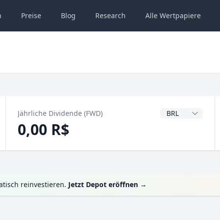
n
Preise
Blog
Research
Alle
Wertpapiere
Dividendenwähru
Jährliche Dividende (FWD)
0,00 R$
tisch reinvestieren.
Jetzt Depot eröffnen
→