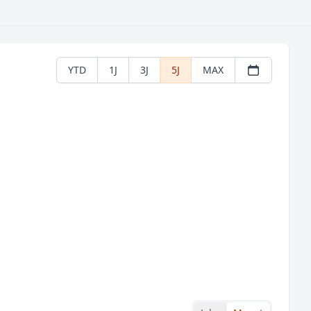
YTD
1J
3J
5J
MAX