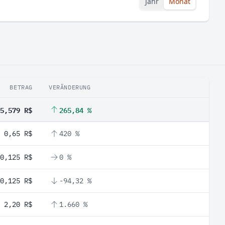
Jahr
Monat
BETRAG
VERÄNDERUNG
5,579 R$
265,84 %
0,65 R$
420 %
0,125 R$
0 %
0,125 R$
-94,32 %
2,20 R$
1.660 %