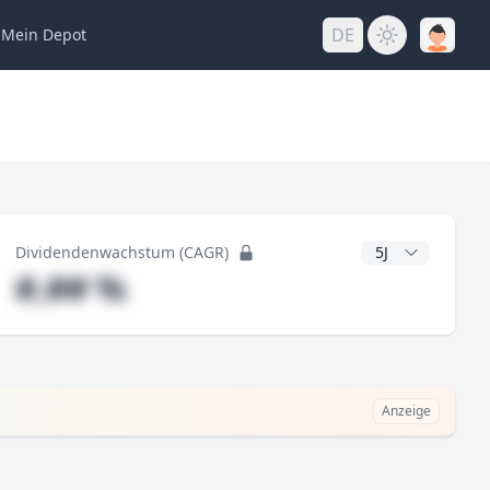
DE
Mein
Depot
ng
CAGR Jahre
Dividendenwachstum (CAGR)
#,## %
Anzeige