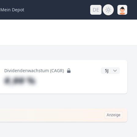
DE
Mein
Depot
ng
CAGR Jahre
Dividendenwachstum (CAGR)
#,## %
Anzeige