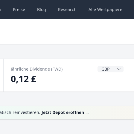
n
Preise
Blog
Research
Alle
Wertpapiere
Dividendenwähru
Jährliche Dividende (FWD)
0,12 £
tisch reinvestieren.
Jetzt Depot eröffnen
→