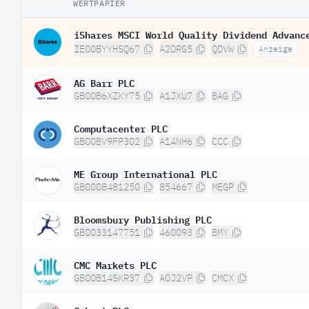
WERTPAPIER
iShares MSCI World Quality Dividend Advanc
IE00BYYHSQ67
A2DRG5
QDVW
Anzeige
AG Barr PLC
GB00B6XZKY75
A1JXU7
BAG
Computacenter PLC
GB00BV9FP302
A14NH6
CCC
ME Group International PLC
GB0008481250
854667
MEGP
Bloomsbury Publishing PLC
GB0033147751
460093
BMY
CMC Markets PLC
GB00B14SKR37
A0J2VP
CMCX