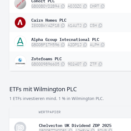
Cohort PLC
GB00B0YD2B94
A0JDZC
CHRT
Cairn Homes PLC
IE00BWY4ZF18
A14UTJ
C5H
Alpha Group International PLC
GB00BF1TM596
A2DP1J
ALPH
Zotefoams PLC
GB0009896605
902407
ZTF
ETFs mit Wilmington PLC
1 ETFs investieren mind. 1 % in Wilmington PLC.
WERTPAPIER
Chelverton UK Dividend ZDP 2025
GB00BZ7MQD81
A2H8YH
SDVP