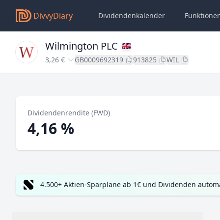
DivvyDiary
Dividendenkalender
Funktione
Wilmington PLC
3,26 €
GB0009692319
913825
WIL
Dividendenrendite (FWD)
4,16 %
4.500+ Aktien-Sparpläne ab 1€ und Dividenden automa