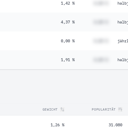
1,42 %
#,## %
halb
4,37 %
#,## %
halb
0,00 %
#,## %
jähr
1,91 %
#,## %
halb
GEWICHT
POPULARITÄT
1,26 %
31.080