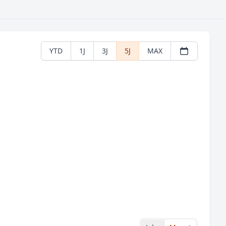
YTD
1J
3J
5J
MAX