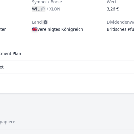
Symbol / Börse
Wert
WIL
/
XLON
3,26 €
Land
Dividendenw
ter
Vereinigtes Königreich
Britisches Pf
stment Plan
et
tpapiere.