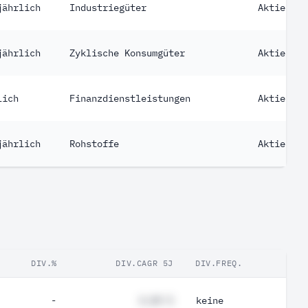
jährlich
Industriegüter
Aktie
jährlich
Zyklische Konsumgüter
Aktie
lich
Finanzdienstleistungen
Aktie
jährlich
Rohstoffe
Aktie
DIV.%
DIV.CAGR 5J
DIV.FREQ.
-
#,## %
keine