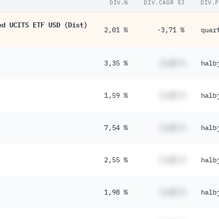
DIV.%
DIV.CAGR 5J
DIV.
ed UCITS ETF USD (Dist)
2,01 %
-3,71 %
quar
3,35 %
#,## %
halb
1,59 %
#,## %
halb
7,54 %
#,## %
halb
2,55 %
#,## %
halb
1,98 %
#,## %
halb