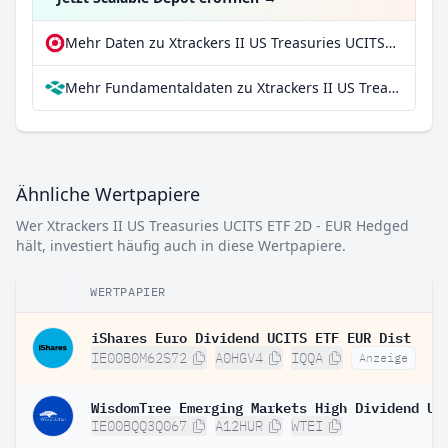
Mehr Daten zu Xtrackers II US Treasuries UCITS ETF 2D - EUR Hedged bei extraETF
Mehr Fundamentaldaten zu Xtrackers II US Treasuries UCITS ETF 2D - EUR Hedged bei Parqet
Ähnliche Wertpapiere
Wer Xtrackers II US Treasuries UCITS ETF 2D - EUR Hedged
hält, investiert häufig auch in diese Wertpapiere.
WERTPAPIER
iShares Euro Dividend UCITS ETF EUR Dist
IE00B0M62S72
A0HGV4
IQQA
Anzeige
IE00BQQ3Q067
A12HUR
WTEI