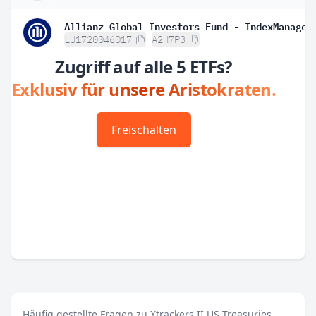
LU1720046017
A2H7P3
Zugriff auf alle 5 ETFs?
Exklusiv für unsere Aristokraten.
Freischalten
Häufig gestellte Fragen zu Xtrackers II US Treasuries