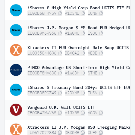
IE00B66F4759
A1C3NE
EUNW
IE00B9M6RS56
A1W0MQ
IS3C
LU0335044896
DBX0A2
XEOD
IE00BF8HV600
A1W6DH
STHE
IE00BD8PGZ49
A2DXN8
IUSV
Vanguard U.K. Gilt UCITS ETF
IE00B42WWV65
A1JX55
VGOV
LU0677077884
DBX0MB
XUEM