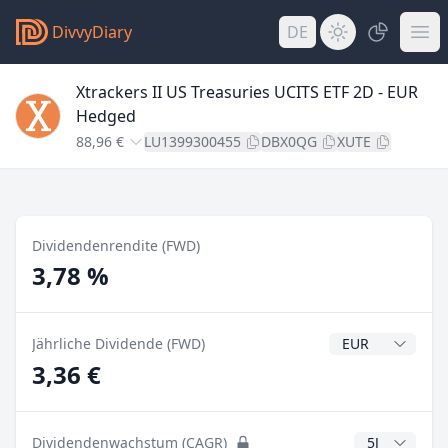
DivvyDiary
DE
Xtrackers II US Treasuries UCITS ETF 2D - EUR
Hedged
88,96 €
LU1399300455
DBX0QG
XUTE
Dividendenrendite (FWD)
3,78 %
Dividendenwähr
Jährliche Dividende (FWD)
3,36 €
CAGR Jahre
Dividendenwachstum (CAGR)