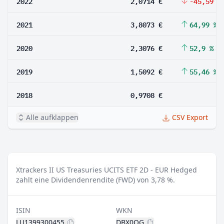
2022
2,0714 €
-45,59 %
2021
3,8073 €
64,99 %
2020
2,3076 €
52,9 %
2019
1,5092 €
55,46 %
2018
0,9708 €
Alle aufklappen
CSV Export
Xtrackers II US Treasuries UCITS ETF 2D - EUR Hedged
zahlt eine Dividendenrendite (FWD) von 3,78 %.
ISIN
WKN
LU1399300455
DBX0QG