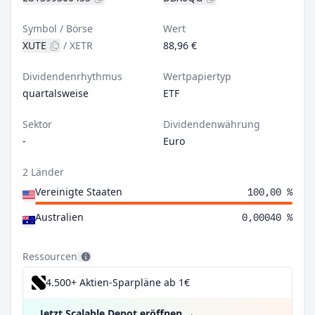
Symbol / Börse
Wert
XUTE
/
XETR
88,96 €
Dividendenrhythmus
Wertpapiertyp
quartalsweise
ETF
Sektor
Dividendenwährung
-
Euro
2 Länder
Vereinigte Staaten
100,00 %
Australien
0,00040 %
Ressourcen
4.500+ Aktien-Sparpläne ab 1€
Jetzt Scalable Depot eröffnen
→