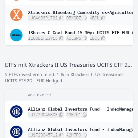
LU0460391732
DBX0DZ
XBCU
iShares € Govt Bond 15-30yr UCITS ETF EUR (D
IE00B1FZS913
A0LGP5
IBCL
ETFs mit Xtrackers II US Treasuries UCITS ETF 2D - EUR Hedged
5 ETFs investieren mind. 1 % in Xtrackers II US Treasuries
UCITS ETF 2D - EUR Hedged.
WERTPAPIER
LU1720045803
A2H7P1
LU1720045712
A2H7P0