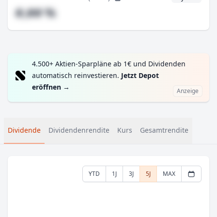
#,## %
4.500+ Aktien-Sparpläne ab 1€ und Dividenden
automatisch reinvestieren.
Jetzt Depot
eröffnen
→
Anzeige
Dividende
Dividendenrendite
Kurs
Gesamtrendite
YTD
1J
3J
5J
MAX