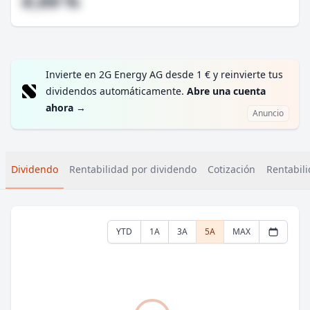
#,## %
Invierte en 2G Energy AG desde 1 € y reinvierte tus
dividendos automáticamente.
Abre una cuenta
ahora
→
Anuncio
Dividendo
Rentabilidad por dividendo
Cotización
Rentabili
YTD
1A
3A
5A
MAX