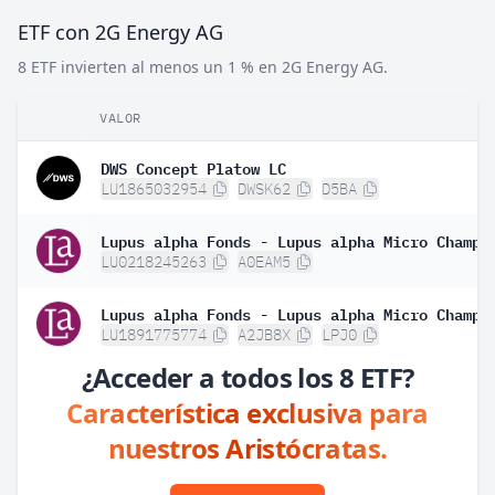
ETF con 2G Energy AG
8 ETF invierten al menos un 1 % en 2G Energy AG.
VALOR
DWS Concept Platow LC
LU1865032954
DWSK62
D5BA
LU0218245263
A0EAM5
LU1891775774
A2JB8X
LPJ0
¿Acceder a todos los 8 ETF?
Característica exclusiva para
nuestros Aristócratas.