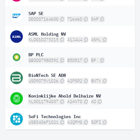
SAP SE
DE0007164600
716460
SAP
ASML Holding NV
NL0010273215
A1J4U4
ASML
BP PLC
GB0007980591
850517
BP.
BioNTech SE ADR
US09075V1026
A2PSR2
BNTX
Koninklijke Ahold Delhaize NV
NL0011794037
A2ANT0
AD
SoFi Technologies Inc
US83406F1021
A2QPMG
SOFI