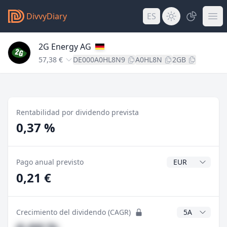
DivvyDiary
ES
2G Energy AG
57,38 €
DE000A0HL8N9
A0HL8N
2GB
Rentabilidad por dividendo prevista
0,37 %
Divisa del divide
Pago anual previsto
0,21 €
Años CAGR
Crecimiento del dividendo (CAGR)