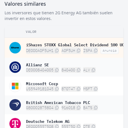
Valores similares
Los inversores que tienen 2G Energy AG también suelen
invertir en estos valores.
VALOR
DE000A0F5UH1
A0F5UH
ISPA
Anuncio
Allianz SE
DE0008404005
840400
ALV
Microsoft Corp
US5949181045
870747
MSFT
British American Tobacco PLC
GB0002875804
916018
BATS
Deutsche Telekom AG
DE0005557508
555750
DTE