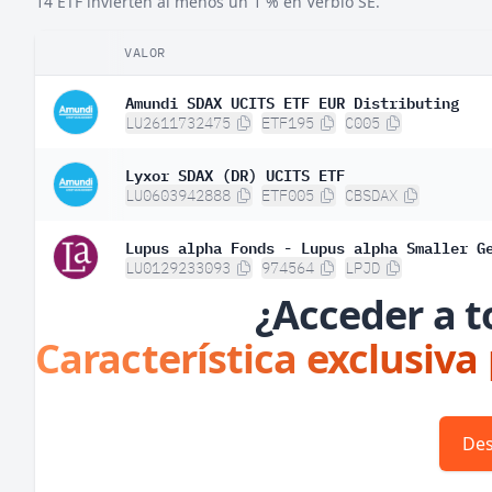
14 ETF invierten al menos un 1 % en Verbio SE.
VALOR
Amundi SDAX UCITS ETF EUR Distributing
LU2611732475
ETF195
C005
Lyxor SDAX (DR) UCITS ETF
LU0603942888
ETF005
CBSDAX
Lupus alpha Fonds - Lupus alpha Smaller G
LU0129233093
974564
LPJD
¿Acceder a t
Característica exclusiva
Des