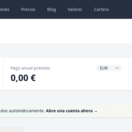
iones
Precios
Blog
Valores
Cartera
Divisa del dividen
Pago anual previsto
0,00 €
dendos automáticamente.
Abre una cuenta ahora
→