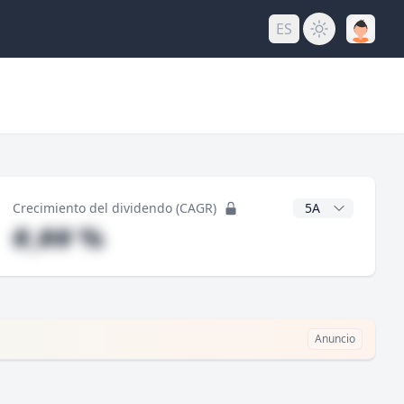
ES
do
Años CAGR
Crecimiento del dividendo (CAGR)
#,## %
Anuncio