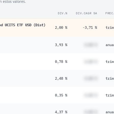
n estos valores.
DIV.%
DIV.CAGR 5A
FREC
ed UCITS ETF USD (Dist)
2,00 %
-3,71 %
trim
3,93 %
#,## %
anua
0,78 %
#,## %
trim
2,48 %
#,## %
trim
0,35 %
#,## %
trim
4,37 %
#,## %
anua