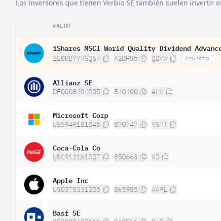
Los inversores que tienen Verbio SE también suelen invertir e
VALOR
iShares MSCI World Quality Dividend Advanc
IE00BYYHSQ67
A2DRG5
QDVW
Anuncio
Allianz SE
DE0008404005
840400
ALV
Microsoft Corp
US5949181045
870747
MSFT
Coca-Cola Co
US1912161007
850663
KO
Apple Inc
US0378331005
865985
AAPL
Basf SE