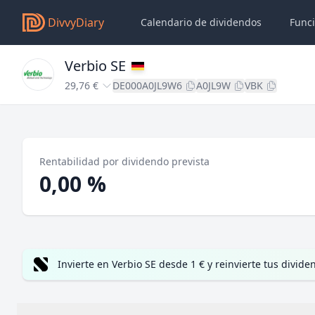
DivvyDiary
Calendario de dividendos
Func
Verbio SE
29,76 €
DE000A0JL9W6
A0JL9W
VBK
Rentabilidad por dividendo prevista
0,00 %
Invierte en Verbio SE desde 1 € y reinvierte tus divi