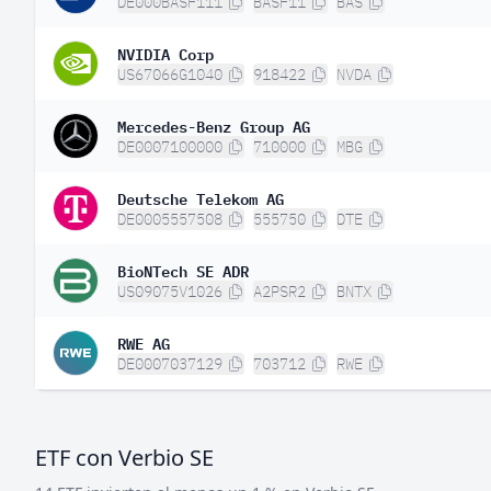
DE000BASF111
BASF11
BAS
NVIDIA Corp
US67066G1040
918422
NVDA
Mercedes-Benz Group AG
DE0007100000
710000
MBG
Deutsche Telekom AG
DE0005557508
555750
DTE
BioNTech SE ADR
US09075V1026
A2PSR2
BNTX
RWE AG
DE0007037129
703712
RWE
ETF con Verbio SE