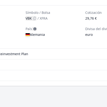
Símbolo / Bolsa
Cotización
VBK
/
XFRA
29,76 €
País
Divisa del di
Alemania
euro
 Reinvestment Plan