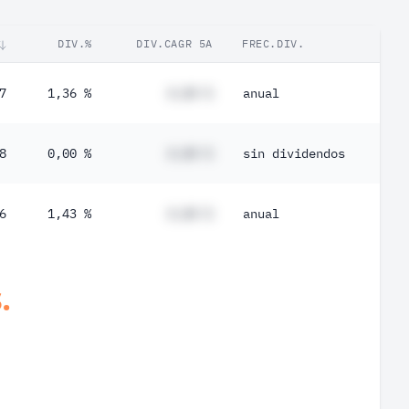
DIV.%
DIV.CAGR 5A
FREC.DIV.
7
1,36 %
#,## %
anual
8
0,00 %
#,## %
sin dividendos
6
1,43 %
#,## %
anual
.