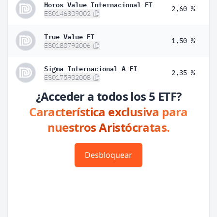
Horos Value Internacional FI
2,60 %
ES0146309002
True Value FI
1,50 %
ES0180792006
Sigma Internacional A FI
2,35 %
ES0175902008
¿Acceder a todos los 5 ETF?
Característica exclusiva para
nuestros Aristócratas.
Desbloquear