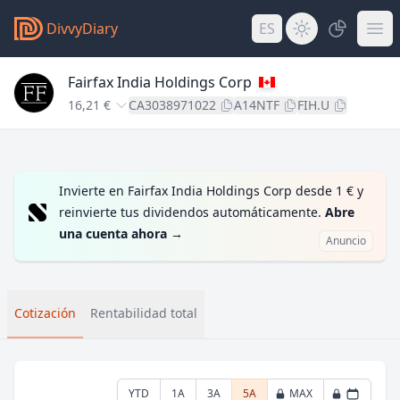
DivvyDiary
ES
Fairfax India Holdings Corp
16,21 €
CA3038971022
A14NTF
FIH.U
Invierte en Fairfax India Holdings Corp desde 1 € y
reinvierte tus dividendos automáticamente.
Abre
una cuenta ahora
→
Anuncio
Cotización
Rentabilidad total
YTD
1A
3A
5A
MAX