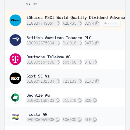
VALOR
IE00BYYHSQ67
A2DRG5
QDVW
Anuncio
British American Tobacco PLC
GB0002875804
916018
BATS
Deutsche Telekom AG
DE0005557508
555750
DTE
Sixt SE Vz
DE0007231334
723133
SIX3
Bechtle AG
DE0005158703
515870
BC8
Frosta AG
DE0006069008
606900
NLM