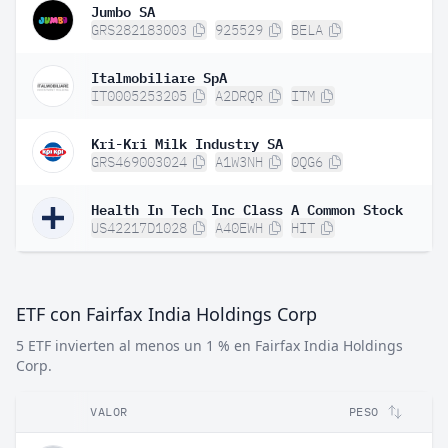
Jumbo SA
GRS282183003
925529
BELA
Italmobiliare SpA
IT0005253205
A2DRQR
ITM
Kri-Kri Milk Industry SA
GRS469003024
A1W3NH
0QG6
Health In Tech Inc Class A Common Stock
US42217D1028
A40EWH
HIT
ETF con Fairfax India Holdings Corp
5 ETF invierten al menos un 1 % en Fairfax India Holdings
Corp.
VALOR
PESO
P