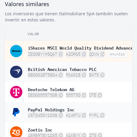
Valores similares
Los inversores que tienen Italmobiliare SpA también suelen
invertir en estos valores.
VALOR
IE00BYYHSQ67
A2DRG5
QDVW
Anuncio
British American Tobacco PLC
GB0002875804
916018
BATS
Deutsche Telekom AG
DE0005557508
555750
DTE
PayPal Holdings Inc
US70450Y1038
A14R7U
PYPL
Zoetis Inc
US98978V1035
A1KBYX
ZTS