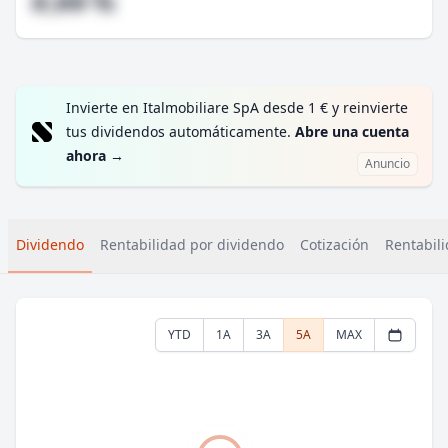
#,## %
Invierte en Italmobiliare SpA desde 1 € y reinvierte
tus dividendos automáticamente.
Abre una cuenta
ahora
→
Anuncio
Dividendo
Rentabilidad por dividendo
Cotización
Rentabili
YTD
1A
3A
5A
MAX