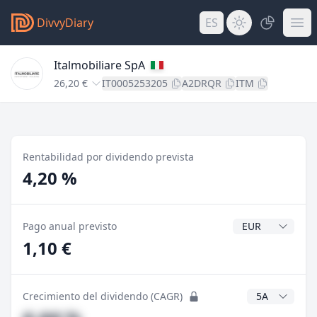
DivvyDiary
ES
Italmobiliare SpA
26,20 €
IT0005253205
A2DRQR
ITM
Rentabilidad por dividendo prevista
4,20 %
Divisa del divide
Pago anual previsto
1,10 €
Años CAGR
Crecimiento del dividendo (CAGR)