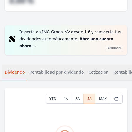
#,## %
Invierte en ING Groep NV desde 1 € y reinvierte tus
dividendos automáticamente.
Abre una cuenta
ahora
→
Anuncio
Dividendo
Rentabilidad por dividendo
Cotización
Rentabili
YTD
1A
3A
5A
MAX