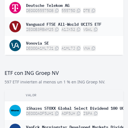
Deutsche Telekom AG
DE0005557508
555750
DTE
Vanguard FTSE All-World UCITS ETF
IE00B3RBWM25
A1JX52
VGWL
Vonovia SE
DE000A1ML7J1
A1ML7J
VNA
ETF con ING Groep NV
597 ETF invierten al menos un 1 % en ING Groep NV.
VALOR
DE000A0F5UH1
A0F5UH
ISPA