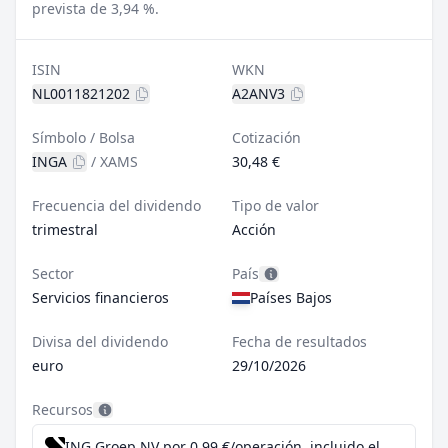
prevista de 3,94 %.
ISIN
WKN
NL0011821202
A2ANV3
Símbolo / Bolsa
Cotización
INGA
/
XAMS
30,48 €
Frecuencia del dividendo
Tipo de valor
trimestral
Acción
Sector
País
Servicios financieros
Países Bajos
Divisa del dividendo
Fecha de resultados
euro
29/10/2026
Recursos
ING Groep NV por 0,99 €/operación, incluido el Dividend Reinvestment Plan