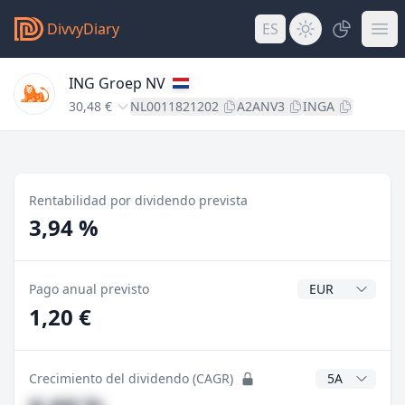
DivvyDiary
ES
ING Groep NV
30,48 €
NL0011821202
A2ANV3
INGA
Rentabilidad por dividendo prevista
3,94 %
Divisa del divide
Pago anual previsto
1,20 €
Años CAGR
Crecimiento del dividendo (CAGR)