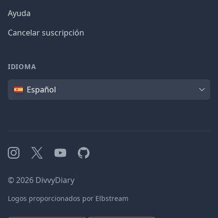
Ayuda
Cancelar suscripción
IDIOMA
Idioma
Español
Instagram
X
YouTube
GitHub
©
2026
DivvyDiary
Logos proporcionados por Elbstream