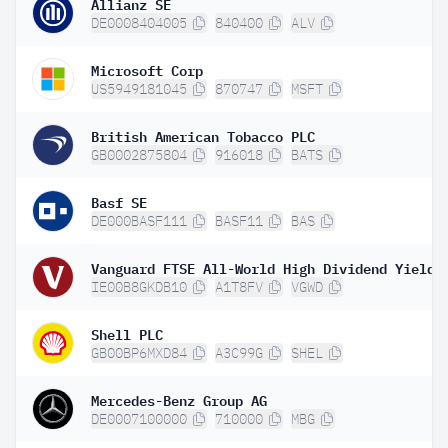
Allianz SE
DE0008404005
840400
ALV
Microsoft Corp
US5949181045
870747
MSFT
British American Tobacco PLC
GB0002875804
916018
BATS
Basf SE
DE000BASF111
BASF11
BAS
IE00B8GKDB10
A1T8FV
VGWD
Shell PLC
GB00BP6MXD84
A3C99G
SHEL
Mercedes-Benz Group AG
DE0007100000
710000
MBG