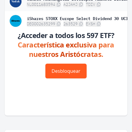
NL0011683594
A2JAHJ
TDIV
DE0002635299
263529
EXSH
¿Acceder a todos los 597 ETF?
Característica exclusiva para
nuestros Aristócratas.
Desbloquear