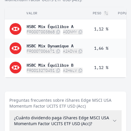
VALOR
PESO
POPUL
HSBC Mix Équilibre A
1,12 %
FR0007003868
A0DNMY
HSBC Mix Dynamique A
1,66 %
FR0007006671
A2ADV4
HSBC Mix Équilibre B
1,12 %
FR0013270451
A2H6LV
Preguntas frecuentes sobre iShares Edge MSCI USA
Momentum Factor UCITS ETF USD (Acc)
¿Cuánto dividendo paga iShares Edge MSCI USA
Momentum Factor UCITS ETF USD (Acc)?