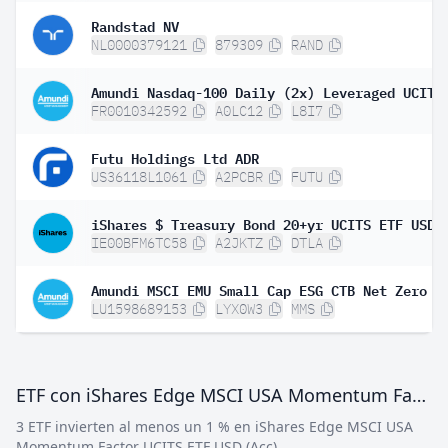
Randstad NV
NL0000379121
879309
RAND
FR0010342592
A0LC12
L8I7
Futu Holdings Ltd ADR
US36118L1061
A2PCBR
FUTU
IE00BFM6TC58
A2JKTZ
DTLA
LU1598689153
LYX0W3
MMS
ETF con iShares Edge MSCI USA Momentum Factor UCITS ETF USD (Acc)
3 ETF invierten al menos un 1 % en iShares Edge MSCI USA
Momentum Factor UCITS ETF USD (Acc).