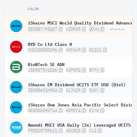
VALOR
IE00BYYHSQ67
A2DRG5
QDVW
Anuncio
BYD Co Ltd Class H
CNE100000296
A0M4W9
01211
BioNTech SE ADR
US09075V1026
A2PSR2
BNTX
iShares EM Dividend UCITS ETF USD (Dist)
IE00B652H904
A1JNZ9
EUNY
DE000A0H0744
A0H074
EXXW
FR0010755611
A0X8ZS
CL2