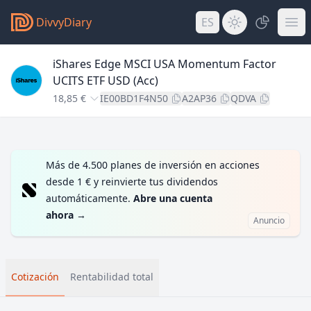
DivvyDiary
ES
iShares Edge MSCI USA Momentum Factor
UCITS ETF USD (Acc)
18,85 €
IE00BD1F4N50
A2AP36
QDVA
Más de 4.500 planes de inversión en acciones
desde 1 € y reinvierte tus dividendos
automáticamente.
Abre una cuenta
ahora
→
Anuncio
Cotización
Rentabilidad total