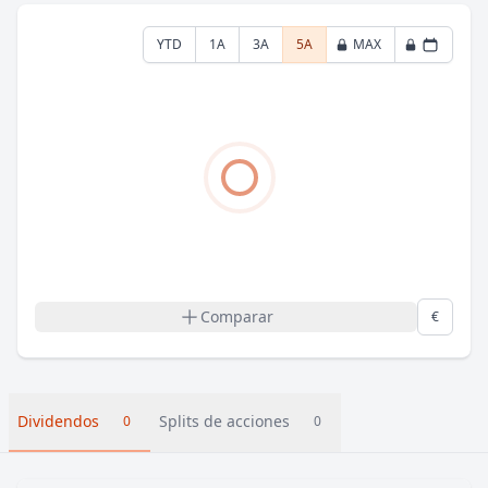
YTD
1A
3A
5A
MAX
Comparar
€
Dividendos
Splits de acciones
0
0