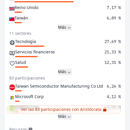
Reino Unido
7,17 %
Taiwán
6,89 %
Más
11 sectores
Tecnología
27,69 %
Servicios financieros
21,33 %
Salud
12,31 %
Más
83 participaciones
Taiwan Semiconductor Manufacturing Co Ltd
6,26 %
Microsoft Corp
4,12 %
NVIDIA Corp
2,92 %
Ver las 83 participaciones con Aristócrata
Más
Recursos