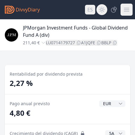
DivvyDiary
ES
JPMorgan Investment Funds - Global Dividend
Fund A (div)
211,40 €
LU0714179727
A1JQFE
BBLP
Rentabilidad por dividendo prevista
2,27 %
Divisa del divide
Pago anual previsto
4,80 €
Años CAGR
Crecimiento del dividendo (CAGR)