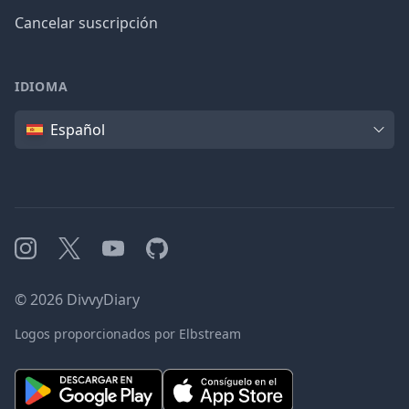
Cancelar suscripción
IDIOMA
Idioma
Español
Instagram
X
YouTube
GitHub
©
2026
DivvyDiary
Logos proporcionados por Elbstream