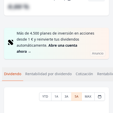
#,## %
Más de 4.500 planes de inversión en acciones
desde 1 € y reinvierte tus dividendos
automáticamente.
Abre una cuenta
ahora
→
Anuncio
Dividendo
Rentabilidad por dividendo
Cotización
Rentabili
YTD
1A
3A
5A
MAX