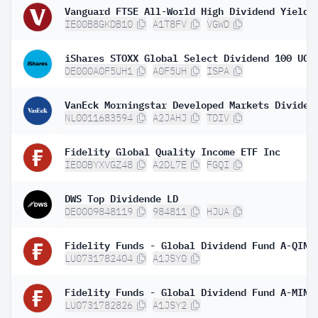
IE00B8GKDB10
A1T8FV
VGWD
DE000A0F5UH1
A0F5UH
ISPA
NL0011683594
A2JAHJ
TDIV
Fidelity Global Quality Income ETF Inc
IE00BYXVGZ48
A2DL7E
FGQI
DWS Top Dividende LD
DE0009848119
984811
HJUA
LU0731782404
A1JSY0
LU0731782826
A1JSY2