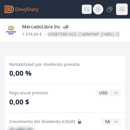
DivvyDiary
ES
MercadoLibre Inc
1.574,60 €
US58733R1023
A0MYNP
MELI
Rentabilidad por dividendo prevista
0,00 %
Divisa del divide
Pago anual previsto
0,00 $
Años CAGR
Crecimiento del dividendo (CAGR)