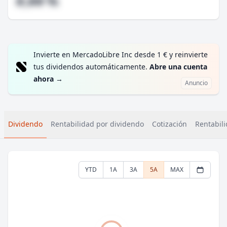
#,## %
Invierte en MercadoLibre Inc desde 1 € y reinvierte
tus dividendos automáticamente.
Abre una cuenta
ahora
→
Anuncio
Dividendo
Rentabilidad por dividendo
Cotización
Rentabili
YTD
1A
3A
5A
MAX