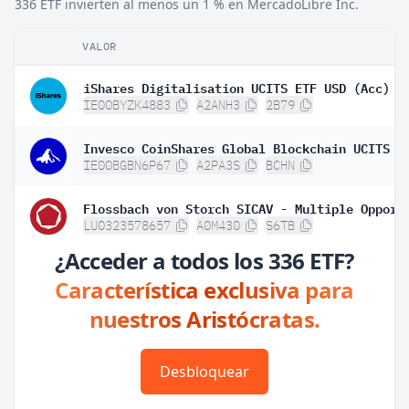
336 ETF invierten al menos un 1 % en MercadoLibre Inc.
VALOR
iShares Digitalisation UCITS ETF USD (Acc)
IE00BYZK4883
A2ANH3
2B79
Invesco CoinShares Global Blockchain UCITS E
IE00BGBN6P67
A2PA3S
BCHN
LU0323578657
A0M430
S6TB
¿Acceder a todos los 336 ETF?
Característica exclusiva para
nuestros Aristócratas.
Desbloquear