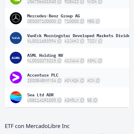
US67066G1040
918422
NVDA
Mercedes-Benz Group AG
DE0007100000
710000
MBG
NL0011683594
A2JAHJ
TDIV
ASML Holding NV
NL0010273215
A1J4U4
ASML
Accenture PLC
IE00B4BNMY34
A0YAQA
ACN
Sea Ltd ADR
US81141R1005
A2H5LX
SE
ETF con MercadoLibre Inc