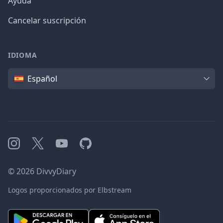
Ayuda
Cancelar suscripción
IDIOMA
Idioma
Español
Instagram
X
YouTube
GitHub
©
2026
DivvyDiary
Logos proporcionados por Elbstream