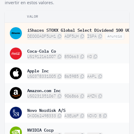
invertir en estos valores.
VALOR
DE000A0F5UH1
A0F5UH
ISPA
Anuncio
Coca-Cola Co
US1912161007
850663
KO
Apple Inc
US0378331005
865985
AAPL
Amazon.com Inc
US0231351067
906866
AMZN
Novo Nordisk A/S
DK0062498333
A3EU6F
NOVO B
NVIDIA Corp