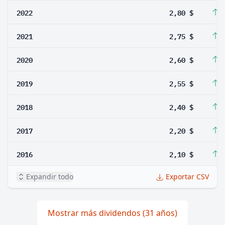
2022
2,80 $
1
2021
2,75 $
5
2020
2,60 $
1
2019
2,55 $
6
2018
2,40 $
9
2017
2,20 $
4
2016
2,10 $
5
Expandir todo
Exportar CSV
Mostrar más dividendos (31 años)