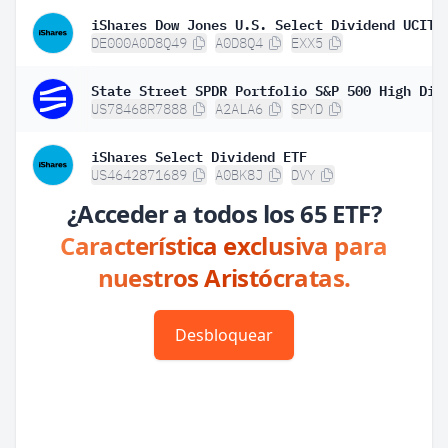
DE000A0D8Q49
A0D8Q4
EXX5
US78468R7888
A2ALA6
SPYD
iShares Select Dividend ETF
US4642871689
A0BK8J
DVY
¿Acceder a todos los 65 ETF?
Característica exclusiva para
nuestros Aristócratas.
Desbloquear