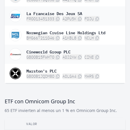
La Francaise Des Jeux SA
FR0013451333
A2PU5K
FDJU
Norwegian Cruise Line Holdings Ltd
BMG667211046
A1KBL8
NCLH
Cineworld Group PLC
GB00B15FWH70
A0J2XW
CINE
Marston's PLC
GB00B1JQDM80
A0LGA4
MARS
ETF con Omnicom Group Inc
65 ETF invierten al menos un 1 % en Omnicom Group Inc.
VALOR