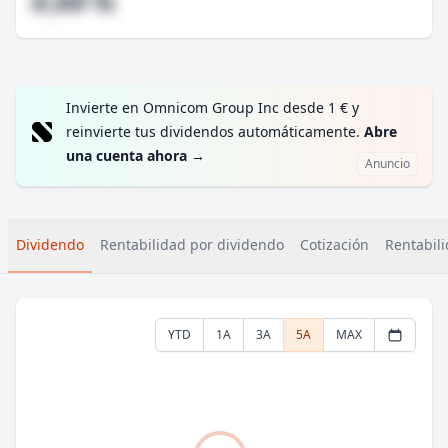
#,## %
Invierte en Omnicom Group Inc desde 1 € y
reinvierte tus dividendos automáticamente.
Abre
una cuenta ahora
→
Anuncio
Dividendo
Rentabilidad por dividendo
Cotización
Rentabili
YTD
1A
3A
5A
MAX