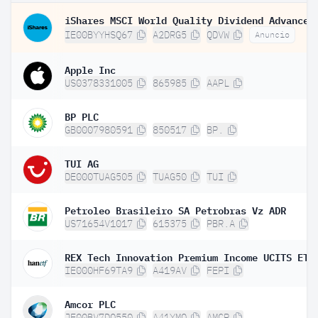
IE00BYYHSQ67
A2DRG5
QDVW
Anuncio
Apple Inc
US0378331005
865985
AAPL
BP PLC
GB0007980591
850517
BP.
TUI AG
DE000TUAG505
TUAG50
TUI
Petroleo Brasileiro SA Petrobras Vz ADR
US71654V1017
615375
PBR.A
REX Tech Innovation Premium Income UCITS ETF
IE000HF69TA9
A419AV
FEPI
Amcor PLC
JE00BV7DQ550
A41YMQ
AMCR