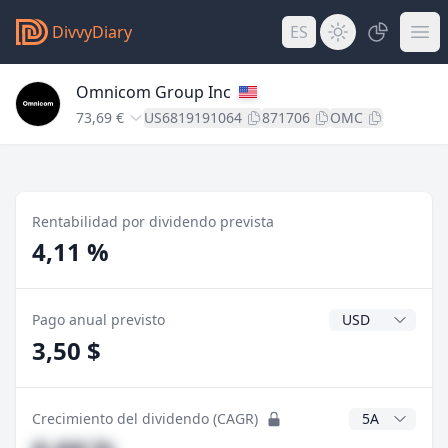
DivvyDiary
ES
Omnicom Group Inc
73,69 €
US6819191064
871706
OMC
Rentabilidad por dividendo prevista
4,11 %
Divisa del divide
Pago anual previsto
3,50 $
Años CAGR
Crecimiento del dividendo (CAGR)