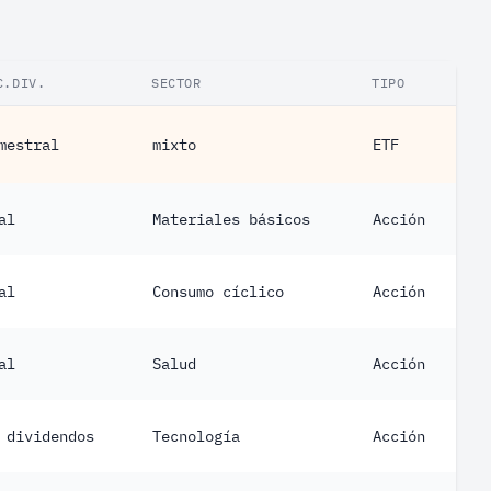
C.DIV.
SECTOR
TIPO
mestral
mixto
ETF
al
Materiales básicos
Acción
al
Consumo cíclico
Acción
al
Salud
Acción
 dividendos
Tecnología
Acción