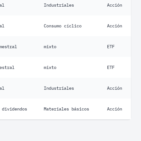
al
Industriales
Acción
al
Consumo cíclico
Acción
mestral
mixto
ETF
estral
mixto
ETF
al
Industriales
Acción
 dividendos
Materiales básicos
Acción