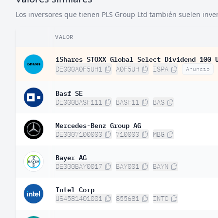
Los inversores que tienen PLS Group Ltd también suelen invert
VALOR
iShares STOXX Global Select Dividend 100 
DE000A0F5UH1
A0F5UH
ISPA
Anuncio
Basf SE
DE000BASF111
BASF11
BAS
Mercedes-Benz Group AG
DE0007100000
710000
MBG
Bayer AG
DE000BAY0017
BAY001
BAYN
Intel Corp
US4581401001
855681
INTC