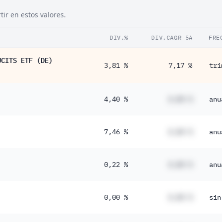
ir en estos valores.
DIV.%
DIV.CAGR 5A
FRE
UCITS ETF (DE)
3,81 %
7,17 %
tri
4,40 %
#,## %
anu
7,46 %
#,## %
anu
0,22 %
#,## %
anu
0,00 %
#,## %
sin