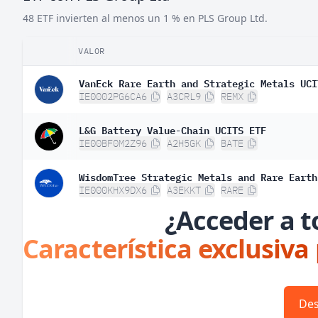
48 ETF invierten al menos un 1 % en PLS Group Ltd.
VALOR
VanEck Rare Earth and Strategic Metals UCI
IE0002PG6CA6
A3CRL9
REMX
L&G Battery Value-Chain UCITS ETF
IE00BF0M2Z96
A2H5GK
BATE
WisdomTree Strategic Metals and Rare Earth
IE000KHX9DX6
A3EKKT
RARE
¿Acceder a t
Característica exclusiva
Des