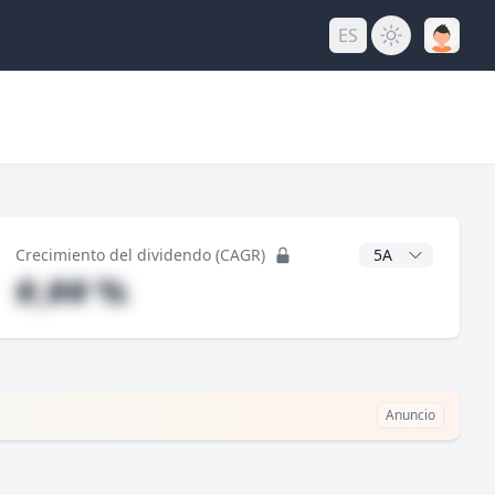
ES
do
Años CAGR
Crecimiento del dividendo (CAGR)
#,## %
Anuncio