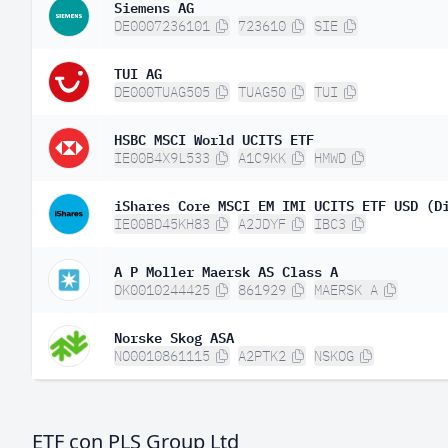
Siemens AG
DE0007236101
723610
SIE
TUI AG
DE000TUAG505
TUAG50
TUI
HSBC MSCI World UCITS ETF
IE00B4X9L533
A1C9KK
HMWD
iShares Core MSCI EM IMI UCITS ETF USD (D
IE00BD45KH83
A2JDYF
IBC3
A P Moller Maersk AS Class A
DK0010244425
861929
MAERSK A
Norske Skog ASA
NO0010861115
A2PTK2
NSKOG
ETF con PLS Group Ltd