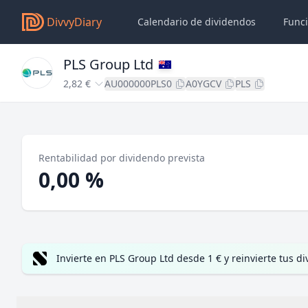
DivvyDiary
Calendario de dividendos
Func
PLS Group Ltd
2,82 €
AU000000PLS0
A0YGCV
PLS
Rentabilidad por dividendo prevista
0,00 %
Invierte en PLS Group Ltd desde 1 € y reinvierte tus