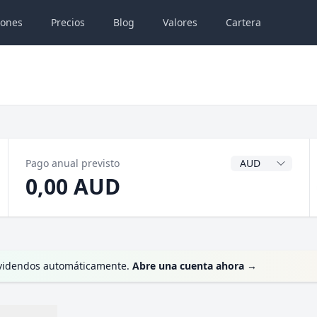
iones
Precios
Blog
Valores
Cartera
Divisa del dividen
Pago anual previsto
0,00 AUD
 dividendos automáticamente.
Abre una cuenta ahora
→