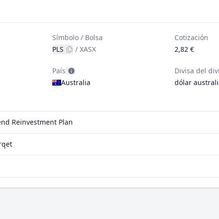
Símbolo / Bolsa
Cotización
PLS
/
XASX
2,82 €
País
Divisa del di
Australia
dólar austral
dend Reinvestment Plan
rqet