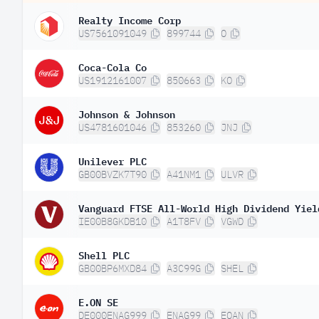
Realty Income Corp
US7561091049
899744
O
Coca-Cola Co
US1912161007
850663
KO
Johnson & Johnson
US4781601046
853260
JNJ
Unilever PLC
GB00BVZK7T90
A41NM1
ULVR
Vanguard FTSE All-World High Dividend Yiel
IE00B8GKDB10
A1T8FV
VGWD
Shell PLC
GB00BP6MXD84
A3C99G
SHEL
E.ON SE
DE000ENAG999
ENAG99
EOAN