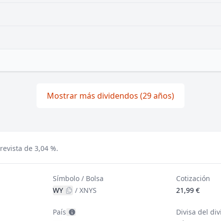
Mostrar más dividendos (29 años)
evista de 3,04 %.
Símbolo / Bolsa
Cotización
WY
/
XNYS
21,99 €
País
Divisa del di