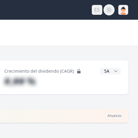
ES
do
Años CAGR
Crecimiento del dividendo (CAGR)
#,## %
Anuncio