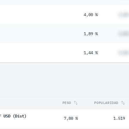
4,00 %
#,##
1,89 %
#,##
1,44 %
#,##
PESO
POPULARIDAD
F USD (Dist)
7,80 %
1.519