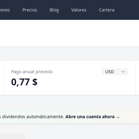
iones
Precios
Blog
Valores
Cartera
Divisa del dividen
Pago anual previsto
0,77 $
us dividendos automáticamente.
Abre una cuenta ahora
→