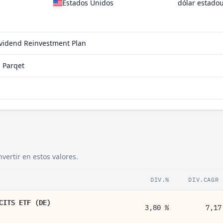
Estados Unidos
dólar estado
ividend Reinvestment Plan
 Parqet
ertir en estos valores.
DIV.%
DIV.CAGR 
CITS ETF (DE)
3,80 %
7,17