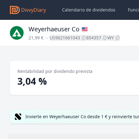
DivvyDiary
Calendario de dividendos
Func
Weyerhaeuser Co
21,99 €
US9621661043
854357
WY
Rentabilidad por dividendo prevista
3,04 %
Invierte en Weyerhaeuser Co desde 1 € y reinvierte t