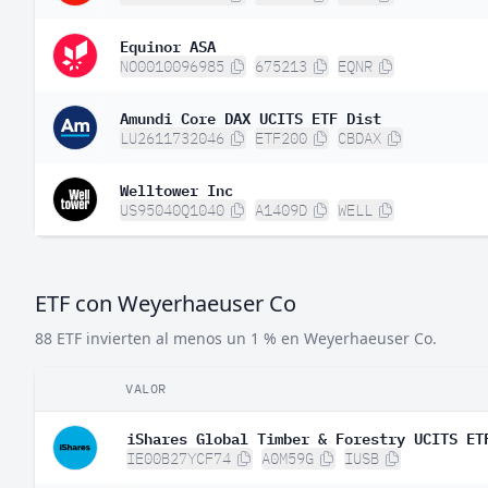
Equinor ASA
NO0010096985
675213
EQNR
Amundi Core DAX UCITS ETF Dist
LU2611732046
ETF200
CBDAX
Welltower Inc
US95040Q1040
A1409D
WELL
ETF con Weyerhaeuser Co
88 ETF invierten al menos un 1 % en Weyerhaeuser Co.
VALOR
iShares Global Timber & Forestry UCITS ET
IE00B27YCF74
A0M59G
IUSB