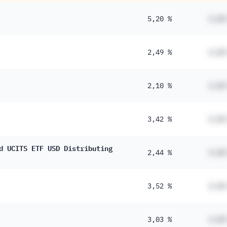
5,20 %
#,##
2,49 %
#,##
2,10 %
#,##
3,42 %
#,##
d UCITS ETF USD Distributing
2,44 %
#,##
3,52 %
#,##
3,03 %
#,##