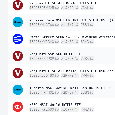
Vanguard FTSE All-World UCITS ETF
IE00B3RBWM25
A1JX52
VGWL
iShares Core MSCI EM IMI UCITS ETF USD (A
IE00BKM4GZ66
A111X9
IS3N
State Street SPDR S&P US Dividend Aristoc
IE00B6YX5D40
A1JKS0
SPYD
Vanguard S&P 500 UCITS ETF
IE00B3XXRP09
A1JX53
VUSA
Vanguard FTSE All-World UCITS ETF USD Acc
IE00BK5BQT80
A2PKXG
VWRA
iShares MSCI World Small Cap UCITS ETF US
IE00BF4RFH31
A2DWBY
IUSN
HSBC MSCI World UCITS ETF
IE00B4X9L533
A1C9KK
HMWD