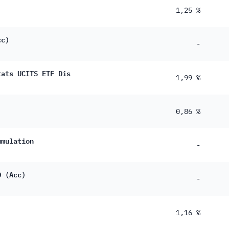
1,25 %
cc)
-
rats UCITS ETF Dis
1,99 %
0,86 %
umulation
-
D (Acc)
-
1,16 %