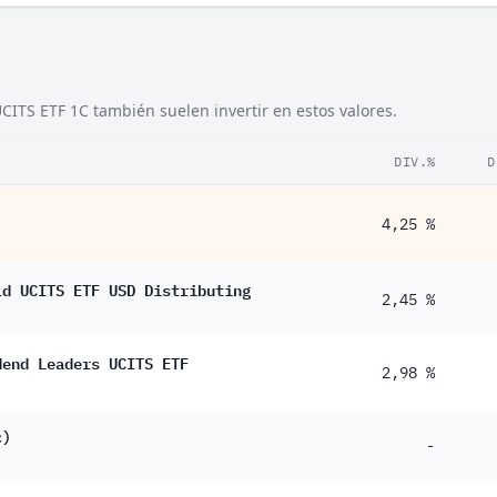
9 %
5 %
TS ETF 1C también suelen invertir en estos valores.
4 %
2 %
DIV.%
D
8 %
4,25 %
4 %
2 %
ld UCITS ETF USD Distributing
2,45 %
7 %
3 %
dend Leaders UCITS ETF
2,98 %
1 %
c)
-