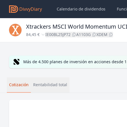
DivvyDiary
Calendario de dividendos
Func
Xtrackers MSCI World Momentum UCI
84,45 €
IE00BL25JP72
A1103G
XDEM
Más de 4.500 planes de inversión en acciones desde 1
Cotización
Rentabilidad total