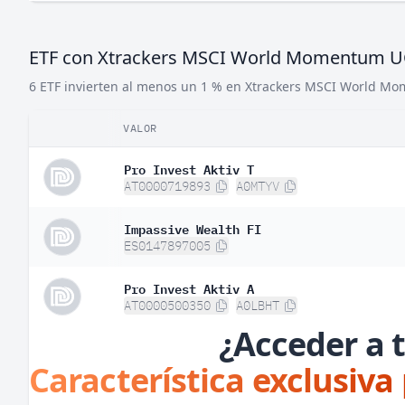
ETF con Xtrackers MSCI World Momentum U
6 ETF invierten al menos un 1 % en Xtrackers MSCI World M
VALOR
Pro Invest Aktiv T
AT0000719893
A0MTYV
Impassive Wealth FI
ES0147897005
Pro Invest Aktiv A
AT0000500350
A0LBHT
¿Acceder a t
Característica exclusiva