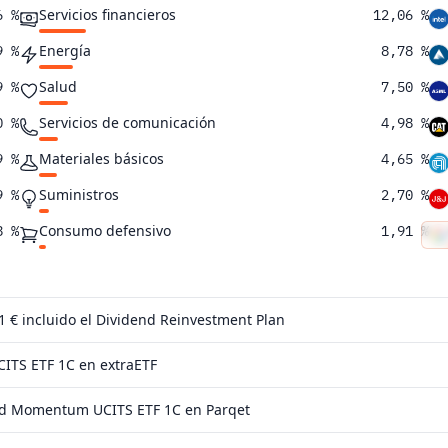
Servicios financieros
6 %
12,06 %
Energía
9 %
8,78 %
Salud
9 %
7,50 %
Servicios de comunicación
0 %
4,98 %
Materiales básicos
9 %
4,65 %
Suministros
9 %
2,70 %
Consumo defensivo
8 %
1,91 %
Consumo cíclico
7 %
1,57 %
Inmobiliario
3 %
1,15 %
 1 €
incluido el Dividend Reinvestment Plan
2 %
ITS ETF 1C en extraETF
6 %
ld Momentum UCITS ETF 1C en Parqet
3 %
3 %