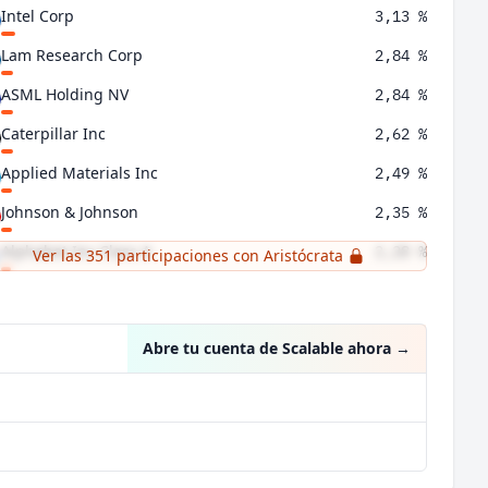
Intel Corp
3,13 %
Lam Research Corp
2,84 %
ASML Holding NV
2,84 %
Caterpillar Inc
2,62 %
Applied Materials Inc
2,49 %
Johnson & Johnson
2,35 %
Alphabet Inc Class A
2,28 %
Ver las 351 participaciones con Aristócrata
ExxonMobil Holdings Corp
2,23 %
Abre tu cuenta de Scalable ahora
→