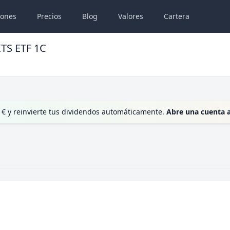
iones
Precios
Blog
Valores
Cartera
TS ETF 1C
 € y reinvierte tus dividendos automáticamente.
Abre una cuenta 