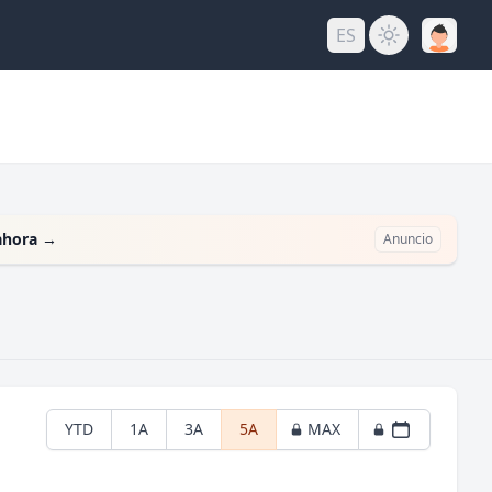
ES
ahora
→
Anuncio
YTD
1A
3A
5A
MAX