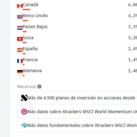
Canadá
6,0
Reino Unido
4,2
Países Bajos
3,3
Suiza
3,2
España
2,4
Francia
1,4
Alemania
1,4
Singapur
1,0
Recursos
Australia
1,0
Más de 4.500 planes de inversión en acciones desde
Italia
0,9
Más datos sobre Xtrackers MSCI World Momentum UC
Suecia
0,8
Más datos fundamentales sobre Xtrackers MSCI Wor
Israel
0,7
Finlandia
0,5