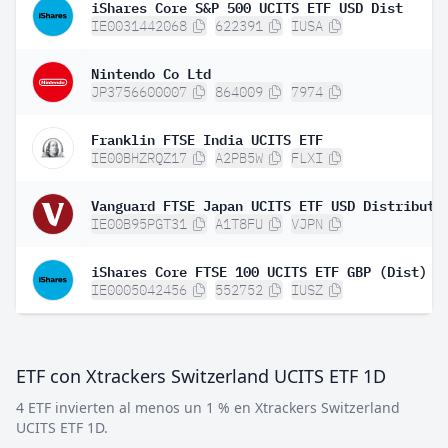
iShares Core S&P 500 UCITS ETF USD Dist
IE0031442068
622391
IUSA
Nintendo Co Ltd
JP3756600007
864009
7974
Franklin FTSE India UCITS ETF
IE00BHZRQZ17
A2PB5W
FLXI
Vanguard FTSE Japan UCITS ETF USD Distributi
IE00B95PGT31
A1T8FU
VJPN
iShares Core FTSE 100 UCITS ETF GBP (Dist)
IE0005042456
552752
IUSZ
ETF con Xtrackers Switzerland UCITS ETF 1D
4 ETF invierten al menos un 1 % en Xtrackers Switzerland
UCITS ETF 1D.