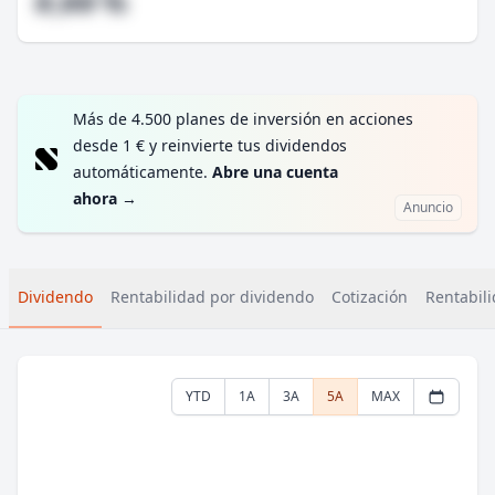
#,## %
Más de 4.500 planes de inversión en acciones
desde 1 € y reinvierte tus dividendos
automáticamente.
Abre una cuenta
ahora
→
Anuncio
Dividendo
Rentabilidad por dividendo
Cotización
Rentabili
YTD
1A
3A
5A
MAX