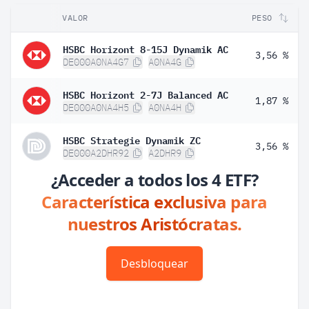
VALOR
PESO
HSBC Horizont 8-15J Dynamik AC
3,56 %
DE000A0NA4G7
A0NA4G
HSBC Horizont 2-7J Balanced AC
1,87 %
DE000A0NA4H5
A0NA4H
HSBC Strategie Dynamik ZC
3,56 %
DE000A2DHR92
A2DHR9
¿Acceder a todos los 4 ETF?
Característica exclusiva para
nuestros Aristócratas.
Desbloquear