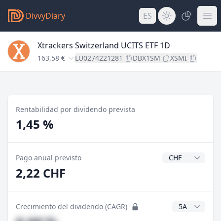
DivvyDiary
ES
Xtrackers Switzerland UCITS ETF 1D
163,58 €
LU0274221281
DBX1SM
XSMI
Rentabilidad por dividendo prevista
1,45 %
Divisa del divide
Pago anual previsto
2,22 CHF
Años CAGR
Crecimiento del dividendo (CAGR)