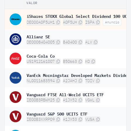
VALOR
DE000A0F5UH1
A0F5UH
ISPA
Anuncio
Allianz SE
DE0008404005
840400
ALV
Coca-Cola Co
US1912161007
850663
KO
NL0011683594
A2JAHJ
TDIV
Vanguard FTSE All-World UCITS ETF
IE00B3RBWM25
A1JX52
VGWL
Vanguard S&P 500 UCITS ETF
IE00B3XXRP09
A1JX53
VUSA