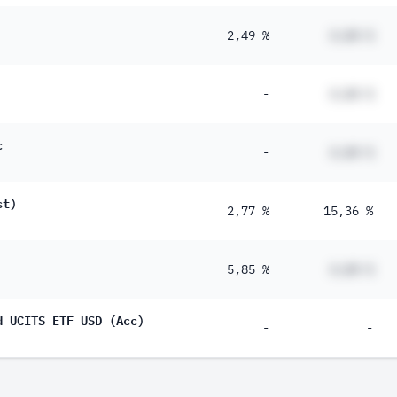
2,49 %
#,## %
-
#,## %
c
-
#,## %
st)
2,77 %
15,36 %
5,85 %
#,## %
d UCITS ETF USD (Acc)
-
-