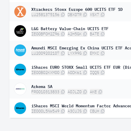
Xtrackers Stoxx Europe 600 UCITS ETF 1D
LU2581375156
DBX0TR
XSX7
L&G Battery Value-Chain UCITS ETF
IE00BF0M2Z96
A2H5GK
BATE
Amundi MSCI Emerging Ex China UCITS ETF Ac
LU2009202107
LYX99G
EMXC
iShares EURO STOXX Small UCITS ETF EUR (Di
IE00B02KXM00
A0DK61
IQQS
Arkema SA
FR0010313833
A0JLZ0
AKE
iShares MSCI World Momentum Factor Advance
IE000L5NW549
A3CUJS
CBUH