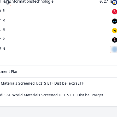
Informationstechnologie
4 %
0,27 %
0 %
7 %
1 %
2 %
8 %
8 %
1 %
stment Plan
4 %
aterials Screened UCITS ETF Dist bei extraETF
7 %
 S&P World Materials Screened UCITS ETF Dist bei Parqet
3 %
0 %