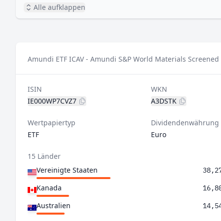
Alle aufklappen
Amundi ETF ICAV - Amundi S&P World Materials Screened U
ISIN
WKN
IE000WP7CVZ7
A3DSTK
Wertpapiertyp
Dividendenwährung
ETF
Euro
15 Länder
Vereinigte Staaten
38,2
Kanada
16,8
Australien
14,5