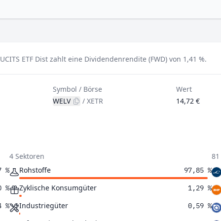
CITS ETF Dist zahlt eine Dividendenrendite (FWD) von 1,41 %.
Symbol / Börse
Wert
WELV
/
XETR
14,72 €
4 Sektoren
81
Rohstoffe
7 %
97,85 %
Zyklische Konsumgüter
0 %
1,29 %
Industriegüter
4 %
0,59 %