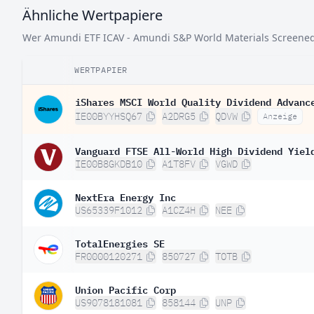
Ähnliche Wertpapiere
Wer Amundi ETF ICAV - Amundi S&P World Materials Screened U
WERTPAPIER
iShares MSCI World Quality Dividend Advanc
IE00BYYHSQ67
A2DRG5
QDVW
Anzeige
Vanguard FTSE All-World High Dividend Yiel
IE00B8GKDB10
A1T8FV
VGWD
NextEra Energy Inc
US65339F1012
A1CZ4H
NEE
TotalEnergies SE
FR0000120271
850727
TOTB
Union Pacific Corp
US9078181081
858144
UNP