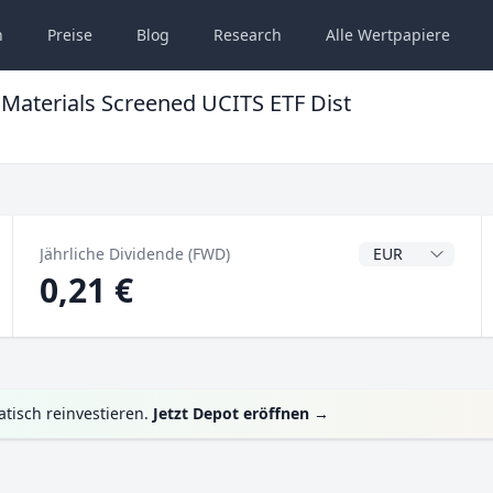
n
Preise
Blog
Research
Alle
Wertpapiere
Materials Screened UCITS ETF Dist
Dividendenwähru
Jährliche Dividende (FWD)
0,21 €
tisch reinvestieren.
Jetzt Depot eröffnen
→