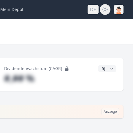
DE
Mein
Depot
ng
CAGR Jahre
Dividendenwachstum (CAGR)
#,## %
Anzeige