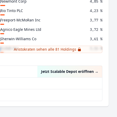
Newmont Corp
4,85 %
Rio Tinto PLC
4,23 %
Freeport-McMoRan Inc
3,77 %
Agnico Eagle Mines Ltd
3,72 %
Sherwin-Williams Co
3,61 %
Ecolab Inc
3,16 %
Aristokraten sehen alle 81 Holdings
Shin-Etsu Chemical Co Ltd
3,14 %
Jetzt Scalable Depot eröffnen
→