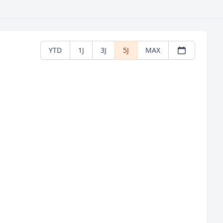
YTD
1J
3J
5J
MAX