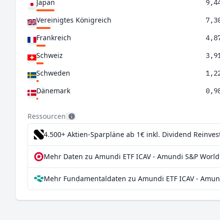
Japan
9,4
Vereinigtes Königreich
7,3
Frankreich
4,8
Schweiz
3,9
Schweden
1,2
Dänemark
0,9
Finnland
0,8
Ressourcen
Norwegen
0,7
4.500+ Aktien-Sparpläne ab 1€
inkl. Dividend Reinve
Deutschland
0,5
Mehr Daten zu Amundi ETF ICAV - Amundi S&P World M
Mexiko
0,2
Mehr Fundamentaldaten zu Amundi ETF ICAV - Amundi
Belgien
0,2
Österreich
0,03