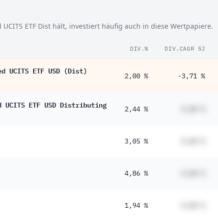
CITS ETF Dist hält, investiert häufig auch in diese Wertpapiere.
DIV.%
DIV.CAGR 5J
ed UCITS ETF USD (Dist)
2,00 %
-3,71 %
d UCITS ETF USD Distributing
2,44 %
#,## %
3,05 %
#,## %
4,86 %
#,## %
1,94 %
#,## %