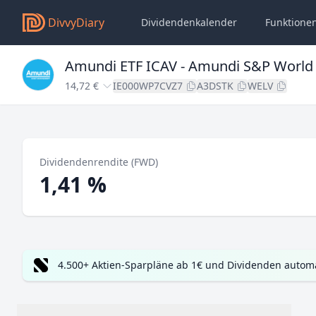
DivvyDiary
Dividendenkalender
Funktione
Amundi ETF ICAV - Amundi S&P World 
14,72 €
IE000WP7CVZ7
A3DSTK
WELV
Dividendenrendite (FWD)
1,41 %
4.500+ Aktien-Sparpläne ab 1€ und Dividenden automa