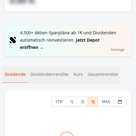
#,## %
4.500+ Aktien-Sparpläne ab 1€ und Dividenden
automatisch reinvestieren.
Jetzt Depot
eröffnen
→
Anzeige
Dividende
Dividendenrendite
Kurs
Gesamtrendite
YTD
1J
3J
5J
MAX