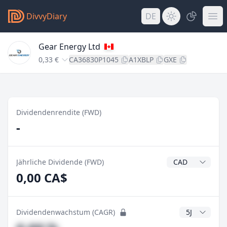
DivvyDiary
DE
Gear Energy Ltd
0,33 €
CA36830P1045
A1XBLP
GXE
Dividendenrendite (FWD)
-
Dividendenwähr
Jährliche Dividende (FWD)
0,00 CA$
CAGR Jahre
Dividendenwachstum (CAGR)