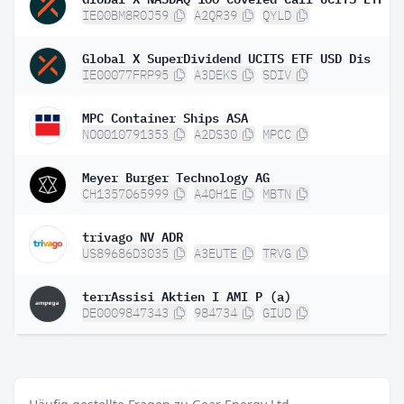
IE00BM8R0J59
A2QR39
QYLD
Global X SuperDividend UCITS ETF USD Dis
IE00077FRP95
A3DEKS
SDIV
MPC Container Ships ASA
NO0010791353
A2DS30
MPCC
Meyer Burger Technology AG
CH1357065999
A40H1E
MBTN
trivago NV ADR
US89686D3035
A3EUTE
TRVG
terrAssisi Aktien I AMI P (a)
DE0009847343
984734
GIUD