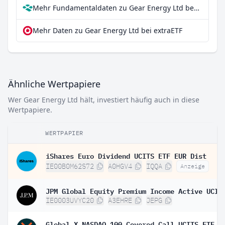
Mehr Fundamentaldaten zu Gear Energy Ltd bei Parqet
Mehr Daten zu Gear Energy Ltd bei extraETF
Ähnliche Wertpapiere
Wer Gear Energy Ltd hält, investiert häufig auch in diese
Wertpapiere.
WERTPAPIER
iShares Euro Dividend UCITS ETF EUR Dist
IE00B0M62S72
A0HGV4
IQQA
Anzeige
IE0003UVYC20
A3EHRE
JEPG
Global X NASDAQ 100 Covered Call UCITS ETF D