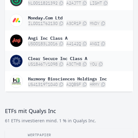
NL0011821392
A2AJ7T
LIGHT
Monday.Com Ltd
IL0011762130
A3CR1P
MNDY
Angi Inc Class A
US00183L2016
A4142Q
ANGI
Clear Secure Inc Class A
US18467V1098
A3CTH8
YOU
Harmony Biosciences Holdings Inc
US4131971040
A2QBSF
HRMY
ETFs mit Qualys Inc
61 ETFs investieren mind. 1 % in Qualys Inc.
WERTPAPIER