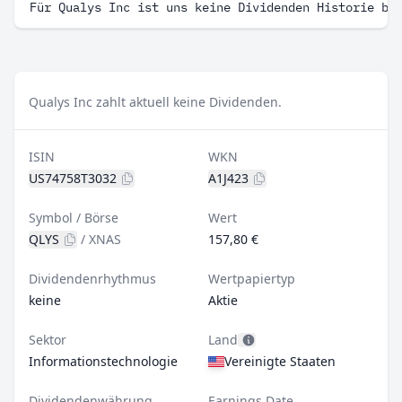
Für Qualys Inc ist uns keine Dividenden Historie be
Qualys Inc zahlt aktuell keine Dividenden.
ISIN
WKN
US74758T3032
A1J423
Symbol / Börse
Wert
QLYS
/
XNAS
157,80 €
Dividendenrhythmus
Wertpapiertyp
keine
Aktie
Sektor
Land
Informationstechnologie
Vereinigte Staaten
Dividendenwährung
Earnings Date