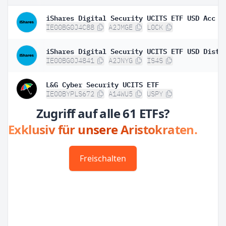
iShares Digital Security UCITS ETF USD Acc
IE00BG0J4C88
A2JMGE
L0CK
iShares Digital Security UCITS ETF USD Dist
IE00BG0J4841
A2JNYG
IS4S
L&G Cyber Security UCITS ETF
IE00BYPLS672
A14WU5
USPY
Zugriff auf alle 61 ETFs?
Exklusiv für unsere Aristokraten.
Freischalten