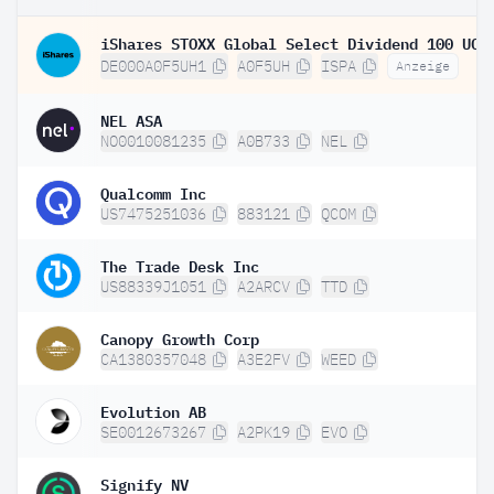
DE000A0F5UH1
A0F5UH
ISPA
Anzeige
NEL ASA
NO0010081235
A0B733
NEL
Qualcomm Inc
US7475251036
883121
QCOM
The Trade Desk Inc
US88339J1051
A2ARCV
TTD
Canopy Growth Corp
CA1380357048
A3E2FV
WEED
Evolution AB
SE0012673267
A2PK19
EVO
Signify NV