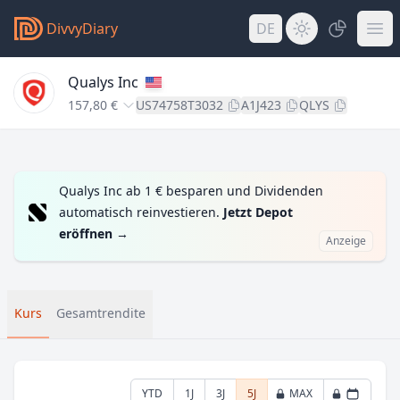
DivvyDiary
DE
Qualys Inc
157,80 €
US74758T3032
A1J423
QLYS
Qualys Inc ab 1 € besparen und Dividenden
automatisch reinvestieren.
Jetzt Depot
eröffnen
→
Anzeige
Kurs
Gesamtrendite
YTD
1J
3J
5J
MAX