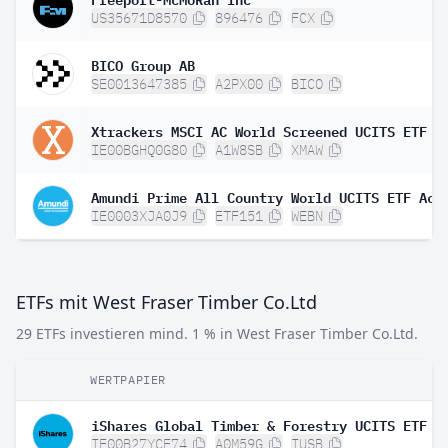
US35671D8570
896476
FCX
BICO Group AB
SE0013647385
A2PX00
BICO
Xtrackers MSCI AC World Screened UCITS ETF 1
IE00BGHQ0G80
A1W8SB
XMAW
Amundi Prime All Country World UCITS ETF Acc
IE0003XJA0J9
ETF151
WEBN
ETFs mit West Fraser Timber Co.Ltd
29 ETFs investieren mind. 1 % in West Fraser Timber Co.Ltd.
WERTPAPIER
IE00B27YCF74
A0M59G
IUSB