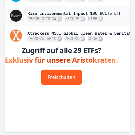
Rize Environmental Impact 100 UCITS ETF
IE00BLRPRR04
A3CN9S
LIFE
IE0007WJ6B10
DBX0SN
XDG6
Zugriff auf alle 29 ETFs?
Exklusiv für unsere Aristokraten.
Freischalten