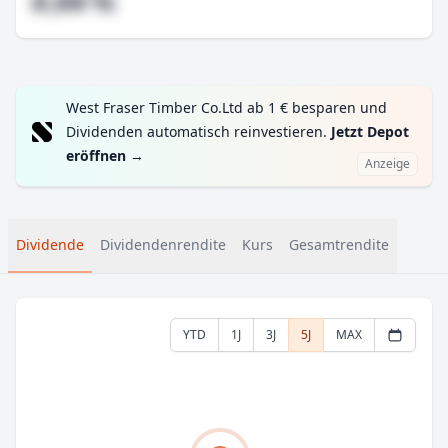
#,## %
West Fraser Timber Co.Ltd ab 1 € besparen und
Dividenden automatisch reinvestieren.
Jetzt Depot
eröffnen
→
Anzeige
Dividende
Dividendenrendite
Kurs
Gesamtrendite
YTD
1J
3J
5J
MAX