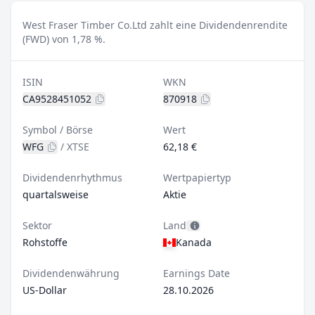
West Fraser Timber Co.Ltd zahlt eine Dividendenrendite
(FWD) von 1,78 %.
ISIN
WKN
CA9528451052
870918
Symbol / Börse
Wert
WFG
/
XTSE
62,18 €
Dividendenrhythmus
Wertpapiertyp
quartalsweise
Aktie
Sektor
Land
Rohstoffe
Kanada
Dividendenwährung
Earnings Date
US-Dollar
28.10.2026