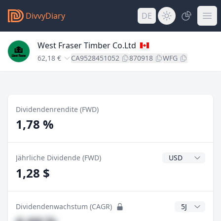
DivvyDiary
DE
West Fraser Timber Co.Ltd
62,18 €
CA9528451052
870918
WFG
Dividendenrendite (FWD)
1,78 %
Dividendenwähr
Jährliche Dividende (FWD)
1,28 $
CAGR Jahre
Dividendenwachstum (CAGR)