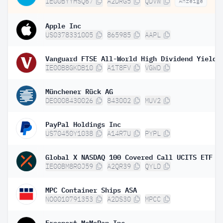
IE00BYYHSQ67
A2DRG5
QDVW
Anzeige
Apple Inc
US0378331005
865985
AAPL
IE00B8GKDB10
A1T8FV
VGWD
Münchener Rück AG
DE0008430026
843002
MUV2
PayPal Holdings Inc
US70450Y1038
A14R7U
PYPL
Global X NASDAQ 100 Covered Call UCITS ETF D
IE00BM8R0J59
A2QR39
QYLD
MPC Container Ships ASA
NO0010791353
A2DS30
MPCC
Freeport-McMoRan Inc