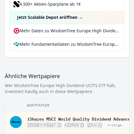
4.500+ Aktien-Sparpläne ab 1€
Jetzt Scalable Depot eröffnen
→
Mehr Daten zu WisdomTree Europe High Dividend UCITS ETF bei extraETF
Mehr Fundamentaldaten zu WisdomTree Europe High Dividend UCITS ETF bei Parqet
Ähnliche Wertpapiere
Wer WisdomTree Europe High Dividend UCITS ETF hält,
investiert häufig auch in diese Wertpapiere.
WERTPAPIER
IE00BYYHSQ67
A2DRG5
QDVW
Anzeige