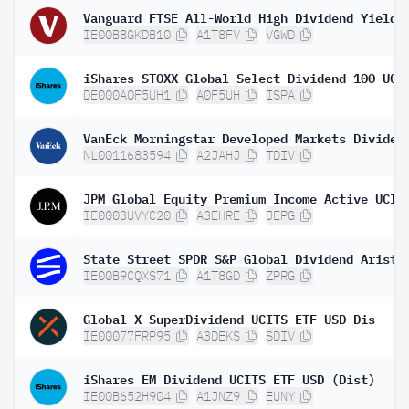
IE00B8GKDB10
A1T8FV
VGWD
DE000A0F5UH1
A0F5UH
ISPA
NL0011683594
A2JAHJ
TDIV
IE0003UVYC20
A3EHRE
JEPG
IE00B9CQXS71
A1T8GD
ZPRG
Global X SuperDividend UCITS ETF USD Dis
IE00077FRP95
A3DEKS
SDIV
iShares EM Dividend UCITS ETF USD (Dist)
IE00B652H904
A1JNZ9
EUNY