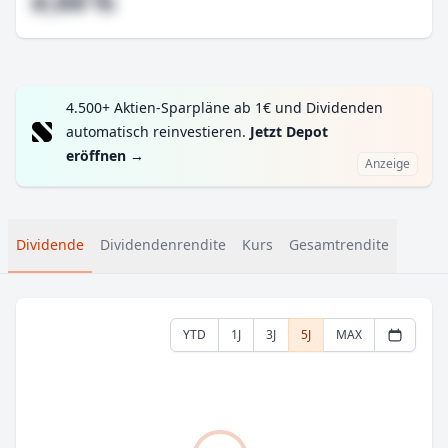
#,## %
4.500+ Aktien-Sparpläne ab 1€ und Dividenden
automatisch reinvestieren.
Jetzt Depot
eröffnen
→
Anzeige
Dividende
Dividendenrendite
Kurs
Gesamtrendite
YTD
1J
3J
5J
MAX