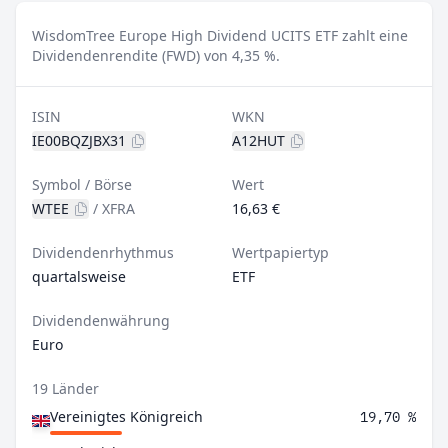
WisdomTree Europe High Dividend UCITS ETF zahlt eine
Dividendenrendite (FWD) von 4,35 %.
ISIN
WKN
IE00BQZJBX31
A12HUT
Symbol / Börse
Wert
WTEE
/
XFRA
16,63 €
Dividendenrhythmus
Wertpapiertyp
quartalsweise
ETF
Dividendenwährung
Euro
19 Länder
Vereinigtes Königreich
19,70 %