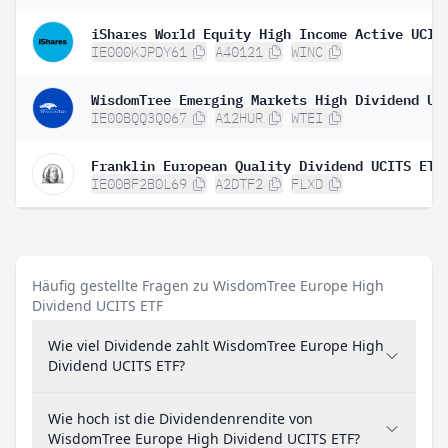
IE000KJPDY61
A40121
WINC
IE00BQQ3Q067
A12HUR
WTEI
Franklin European Quality Dividend UCITS ETF
IE00BF2B0L69
A2DTF2
FLXD
Häufig gestellte Fragen zu WisdomTree Europe High
Dividend UCITS ETF
Wie viel Dividende zahlt WisdomTree Europe High
Dividend UCITS ETF?
Wie hoch ist die Dividendenrendite von
WisdomTree Europe High Dividend UCITS ETF?