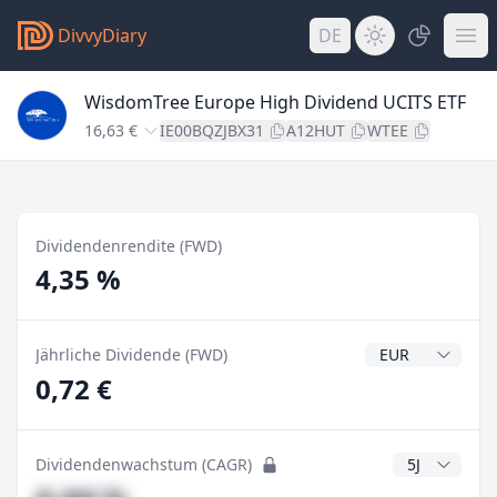
DivvyDiary
DE
WisdomTree Europe High Dividend UCITS ETF
16,63 €
IE00BQZJBX31
A12HUT
WTEE
Dividendenrendite (FWD)
4,35 %
Dividendenwähr
Jährliche Dividende (FWD)
0,72 €
CAGR Jahre
Dividendenwachstum (CAGR)