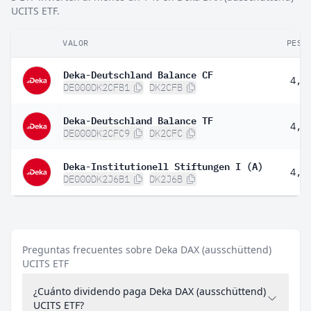
UCITS ETF.
VALOR
PESO
Deka-Deutschland Balance CF
4,9
DE000DK2CFB1
DK2CFB
Deka-Deutschland Balance TF
4,9
DE000DK2CFC9
DK2CFC
Deka-Institutionell Stiftungen I (A)
4,0
DE000DK2J6B1
DK2J6B
Preguntas frecuentes sobre Deka DAX (ausschüttend)
UCITS ETF
¿Cuánto dividendo paga Deka DAX (ausschüttend)
UCITS ETF?