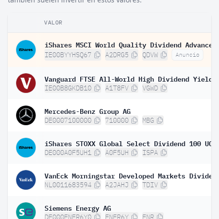
VALOR
IE00BYYHSQ67
A2DRG5
QDVW
Anuncio
IE00B8GKDB10
A1T8FV
VGWD
Mercedes-Benz Group AG
DE0007100000
710000
MBG
DE000A0F5UH1
A0F5UH
ISPA
NL0011683594
A2JAHJ
TDIV
Siemens Energy AG
DE000ENER6Y0
ENER6Y
ENR