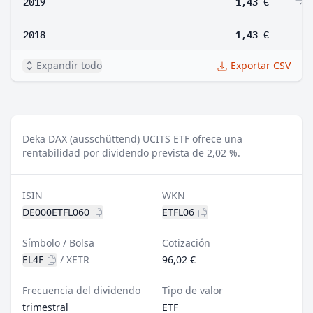
2019
1,43 €
0
2018
1,43 €
Expandir todo
Exportar CSV
Deka DAX (ausschüttend) UCITS ETF ofrece una
rentabilidad por dividendo prevista de 2,02 %.
ISIN
WKN
DE000ETFL060
ETFL06
Símbolo / Bolsa
Cotización
EL4F
/
XETR
96,02 €
Frecuencia del dividendo
Tipo de valor
trimestral
ETF