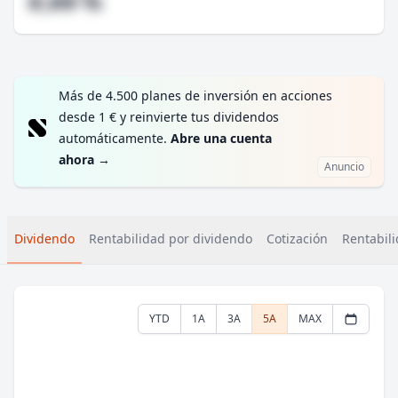
#,## %
Más de 4.500 planes de inversión en acciones
desde 1 € y reinvierte tus dividendos
automáticamente.
Abre una cuenta
ahora
→
Anuncio
Dividendo
Rentabilidad por dividendo
Cotización
Rentabili
YTD
1A
3A
5A
MAX