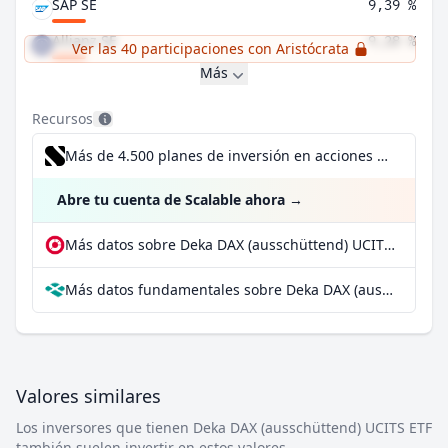
SAP SE
9,39 %
Allianz SE
9,28 %
Ver las 40 participaciones con Aristócrata
Más
Recursos
Más de 4.500 planes de inversión en acciones desde 1 €
Abre tu cuenta de Scalable ahora
→
Más datos sobre Deka DAX (ausschüttend) UCITS ETF en extraETF
Más datos fundamentales sobre Deka DAX (ausschüttend) UCITS ETF en Parqet
Valores similares
Los inversores que tienen Deka DAX (ausschüttend) UCITS ETF
también suelen invertir en estos valores.