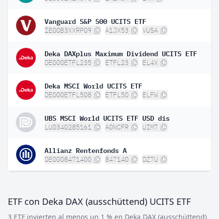
Vanguard S&P 500 UCITS ETF
IE00B3XXRP09
A1JX53
VUSA
Deka DAXplus Maximum Dividend UCITS ETF
DE000ETFL235
ETFL23
EL4X
Deka MSCI World UCITS ETF
DE000ETFL508
ETFL50
ELFW
UBS MSCI World UCITS ETF USD dis
LU0340285161
A0NCFR
UIM7
Allianz Rentenfonds A
DE0008471400
847140
DZ7U
ETF con Deka DAX (ausschüttend) UCITS ETF
3 ETF invierten al menos un 1 % en Deka DAX (ausschüttend)