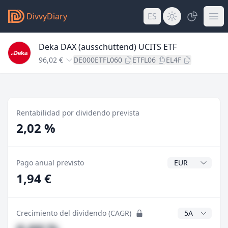
DivvyDiary
ES
Deka DAX (ausschüttend) UCITS ETF
96,02 €
DE000ETFL060
ETFL06
EL4F
Rentabilidad por dividendo prevista
2,02 %
Divisa del divide
Pago anual previsto
1,94 €
Años CAGR
Crecimiento del dividendo (CAGR)