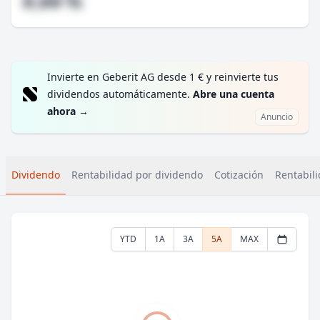
#,## %
Invierte en Geberit AG desde 1 € y reinvierte tus
dividendos automáticamente.
Abre una cuenta
ahora
→
Anuncio
Dividendo
Rentabilidad por dividendo
Cotización
Rentabili
YTD
1A
3A
5A
MAX