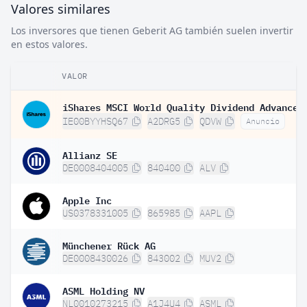
Valores similares
Los inversores que tienen Geberit AG también suelen invertir
en estos valores.
VALOR
IE00BYYHSQ67
A2DRG5
QDVW
Anuncio
Allianz SE
DE0008404005
840400
ALV
Apple Inc
US0378331005
865985
AAPL
Münchener Rück AG
DE0008430026
843002
MUV2
ASML Holding NV
NL0010273215
A1J4U4
ASML