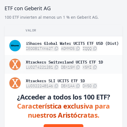
ETF con Geberit AG
100 ETF invierten al menos un 1 % en Geberit AG.
VALOR
iShares Global Water UCITS ETF USD (Dist)
IE00B1TXK627
A0MM0S
IQQQ
Xtrackers Switzerland UCITS ETF 1D
LU0274221281
DBX1SM
XSMI
Xtrackers SLI UCITS ETF 1D
LU0322248146
DBX1AA
DXS0
¿Acceder a todos los 100 ETF?
Característica exclusiva para
nuestros Aristócratas.