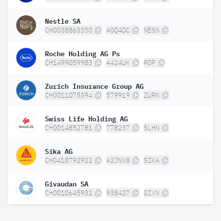
Nestle SA
CH0038863350
A0Q4DC
NESN
Roche Holding AG Ps
CH1499059983
A424UK
ROP
Zurich Insurance Group AG
CH0011075394
579919
ZURN
Swiss Life Holding AG
CH0014852781
778237
SLHN
Sika AG
CH0418792922
A2JNV8
SIKA
Givaudan SA
CH0010645932
938427
GIVN