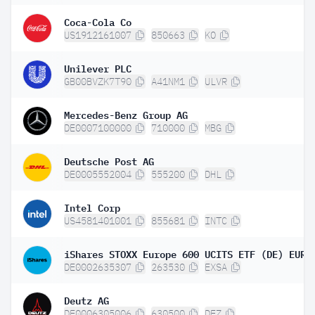
Coca-Cola Co
US1912161007
850663
KO
Unilever PLC
GB00BVZK7T90
A41NM1
ULVR
Mercedes-Benz Group AG
DE0007100000
710000
MBG
Deutsche Post AG
DE0005552004
555200
DHL
Intel Corp
US4581401001
855681
INTC
DE0002635307
263530
EXSA
Deutz AG
DE0006305006
630500
DEZ