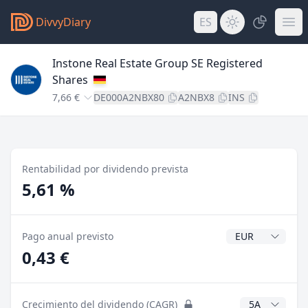
DivvyDiary
ES
Instone Real Estate Group SE Registered
Shares
7,66 €
DE000A2NBX80
A2NBX8
INS
Rentabilidad por dividendo prevista
5,61 %
Divisa del divide
Pago anual previsto
0,43 €
Años CAGR
Crecimiento del dividendo (CAGR)