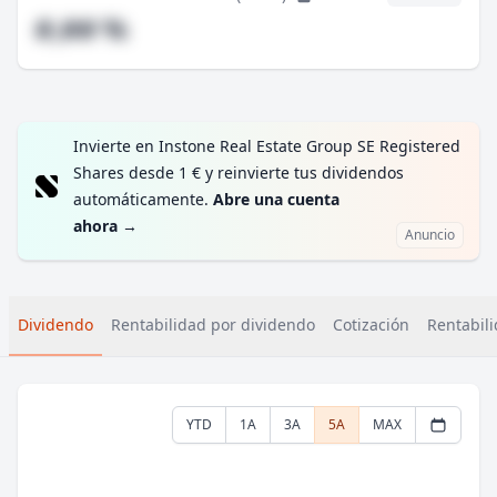
#,## %
Invierte en Instone Real Estate Group SE Registered
Shares desde 1 € y reinvierte tus dividendos
automáticamente.
Abre una cuenta
ahora
→
Anuncio
Dividendo
Rentabilidad por dividendo
Cotización
Rentabili
YTD
1A
3A
5A
MAX