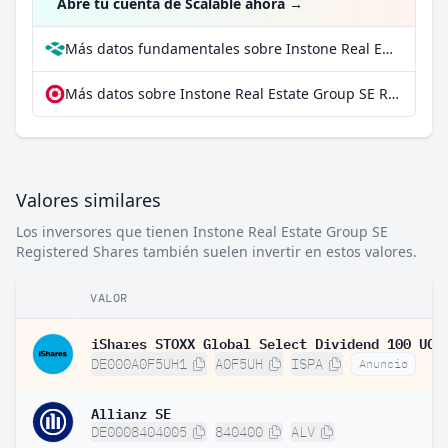
Abre tu cuenta de Scalable ahora
→
Más datos fundamentales sobre Instone Real Estate Group SE Registered Shares en Parqet
Más datos sobre Instone Real Estate Group SE Registered Shares en extraETF
Valores similares
Los inversores que tienen Instone Real Estate Group SE
Registered Shares también suelen invertir en estos valores.
VALOR
DE000A0F5UH1
A0F5UH
ISPA
Anuncio
Allianz SE
DE0008404005
840400
ALV