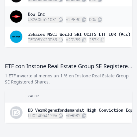
Dow Inc
US2605571031
A2PFRC
DOW
iShares MSCI World SRI UCITS ETF EUR (Acc)
IE00BYX2JD69
A2DVB9
2B7K
ETF con Instone Real Estate Group SE Registered Shares
1 ETF invierte al menos un 1 % en Instone Real Estate Group
SE Registered Shares.
VALOR
DB Vermögensfondsmandat High Conviction Equi
LU0240541796
A0H0S7