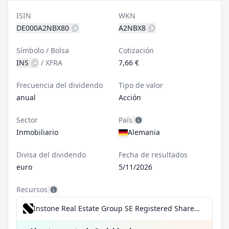
ISIN
WKN
DE000A2NBX80
A2NBX8
Símbolo / Bolsa
Cotización
INS
/
XFRA
7,66 €
Frecuencia del dividendo
Tipo de valor
anual
Acción
Sector
País
Inmobiliario
Alemania
Divisa del dividendo
Fecha de resultados
euro
5/11/2026
Recursos
Instone Real Estate Group SE Registered Shares por 0,99 €/operación, incluido el Dividend Reinvestment Plan