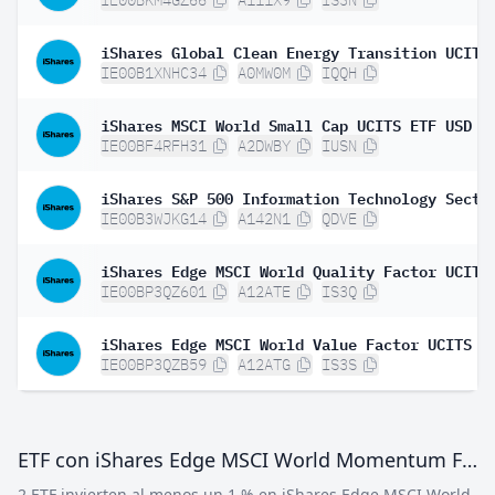
IE00B1XNHC34
A0MW0M
IQQH
iShares MSCI World Small Cap UCITS ETF USD (
IE00BF4RFH31
A2DWBY
IUSN
IE00B3WJKG14
A142N1
QDVE
IE00BP3QZ601
A12ATE
IS3Q
IE00BP3QZB59
A12ATG
IS3S
ETF con iShares Edge MSCI World Momentum Factor UCITS ETF USD (Acc)
2 ETF invierten al menos un 1 % en iShares Edge MSCI World