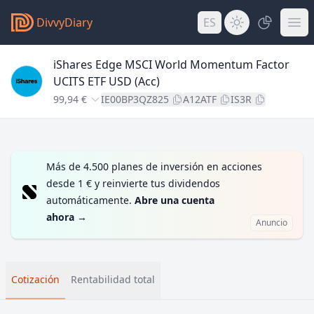
DivvyDiary
ES
iShares Edge MSCI World Momentum Factor
UCITS ETF USD (Acc)
99,94 €
IE00BP3QZ825
A12ATF
IS3R
Más de 4.500 planes de inversión en acciones
desde 1 € y reinvierte tus dividendos
automáticamente.
Abre una cuenta
ahora
→
Anuncio
Cotización
Rentabilidad total