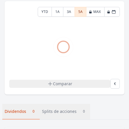
YTD
1A
3A
5A
MAX
Comparar
€
Dividendos
Splits de acciones
0
0