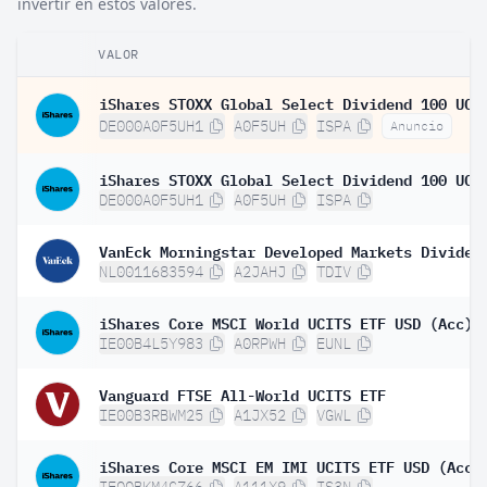
invertir en estos valores.
VALOR
DE000A0F5UH1
A0F5UH
ISPA
Anuncio
DE000A0F5UH1
A0F5UH
ISPA
NL0011683594
A2JAHJ
TDIV
iShares Core MSCI World UCITS ETF USD (Acc)
IE00B4L5Y983
A0RPWH
EUNL
Vanguard FTSE All-World UCITS ETF
IE00B3RBWM25
A1JX52
VGWL
iShares Core MSCI EM IMI UCITS ETF USD (Acc)
IE00BKM4GZ66
A111X9
IS3N