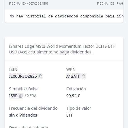
FECHA EX-DIVIDENDO
FECHA DE PAGO
No hay historial de dividendos disponible para iSha
iShares Edge MSCI World Momentum Factor UCITS ETF
USD (Acc) actualmente no paga dividendos.
ISIN
WKN
IE00BP3QZ825
A12ATF
Símbolo / Bolsa
Cotización
IS3R
/
XFRA
99,94 €
Frecuencia del dividendo
Tipo de valor
sin dividendos
ETF
Divisa del dividendo