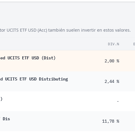
9 %
6 %
or UCITS ETF USD (Acc) también suelen invertir en estos valores.
5 %
6 %
DIV.%
3 %
ced UCITS ETF USD (Dist)
2,00 %
1 %
1 %
ld UCITS ETF USD Distributing
2,44 %
0 %
7 %
c)
-
F Dis
11,78 %