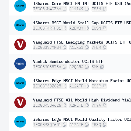
iShares Core MSCI EM IMI UCITS ETF USD (A
IE00BKM4GZ66
A111X9
IS3N
iShares MSCI World Small Cap UCITS ETF US
IE00BF4RFH31
A2DWBY
IUSN
Vanguard FTSE Emerging Markets UCITS ETF 
IE00B3VVMM84
A1JX51
VFEM
VanEck Semiconductor UCITS ETF
IE00BMC38736
A2QC5J
SMH
iShares Edge MSCI World Momentum Factor U
IE00BP3QZ825
A12ATF
IS3R
Vanguard FTSE All-World High Dividend Yie
IE00BK5BR626
A2PLTB
VHYA
iShares Edge MSCI World Quality Factor UC
IE00BP3QZ601
A12ATE
IS3Q