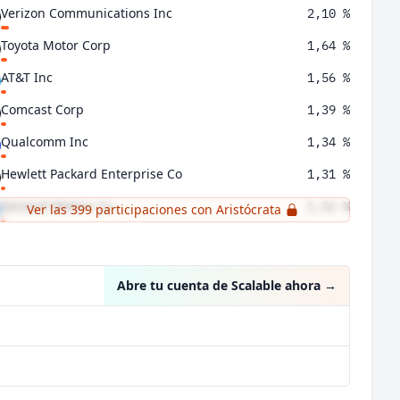
Verizon Communications Inc
2,10 %
Toyota Motor Corp
1,64 %
AT&T Inc
1,56 %
Comcast Corp
1,39 %
Qualcomm Inc
1,34 %
Hewlett Packard Enterprise Co
1,31 %
General Motors Co
1,16 %
Ver las 399 participaciones con Aristócrata
British American Tobacco PLC
1,09 %
Abre tu cuenta de Scalable ahora
→