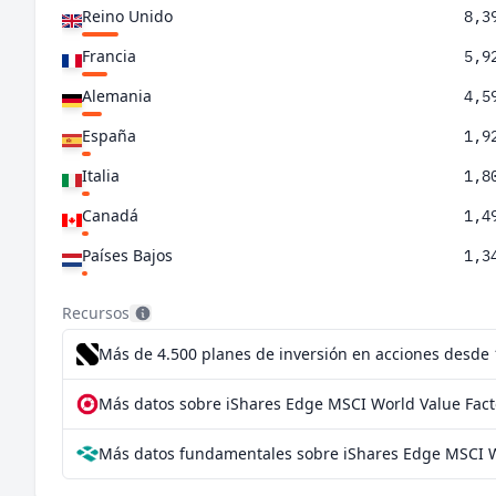
Reino Unido
8,3
Francia
5,9
Alemania
4,5
España
1,9
Italia
1,8
Canadá
1,4
Países Bajos
1,3
RAE de Hong Kong (China)
1,1
Recursos
Suecia
1,1
Más de 4.500 planes de inversión en acciones desde
Singapur
0,9
Más datos sobre iShares Edge MSCI World Value Fact
Finlandia
0,6
Más datos fundamentales sobre iShares Edge MSCI Wo
Australia
0,6
Israel
0,5