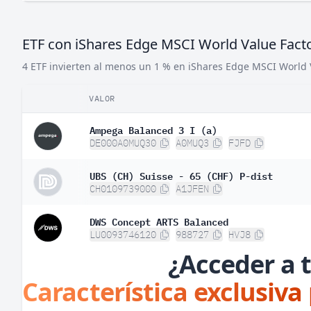
ETF con iShares Edge MSCI World Value Fact
4 ETF invierten al menos un 1 % en iShares Edge MSCI World 
VALOR
Ampega Balanced 3 I (a)
DE000A0MUQ30
A0MUQ3
FJFD
UBS (CH) Suisse - 65 (CHF) P-dist
CH0109739000
A1JFEN
DWS Concept ARTS Balanced
LU0093746120
988727
HVJ8
¿Acceder a t
Característica exclusiva