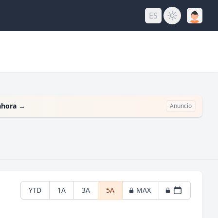
ES
ahora
→
Anuncio
YTD
1A
3A
5A
MAX