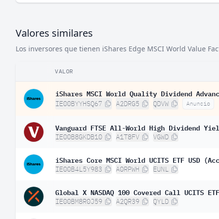
Noruega
0,3
Valores similares
Dinamarca
0,3
Los inversores que tienen iShares Edge MSCI World Value Fact
Irlanda
0,3
Austria
0,2
VALOR
Suiza
0,1
iShares MSCI World Quality Dividend Advan
IE00BYYHSQ67
A2DRG5
QDVW
Anuncio
Bélgica
0,1
China
0,08
Vanguard FTSE All-World High Dividend Yie
IE00B8GKDB10
A1T8FV
VGWD
Portugal
0,06
Nueva Zelanda
0,02
iShares Core MSCI World UCITS ETF USD (Ac
IE00B4L5Y983
A0RPWH
EUNL
Global X NASDAQ 100 Covered Call UCITS ET
IE00BM8R0J59
A2QR39
QYLD