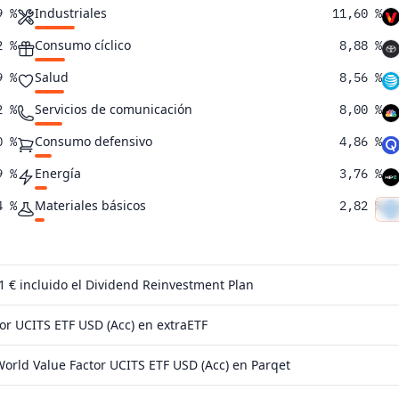
Industriales
9 %
11,60 %
Consumo cíclico
2 %
8,88 %
Salud
9 %
8,56 %
Servicios de comunicación
2 %
8,00 %
Consumo defensivo
0 %
4,86 %
Energía
9 %
3,76 %
Materiales básicos
4 %
2,82 %
Suministros
4 %
2,34 %
Inmobiliario
0 %
1,67 %
 1 €
incluido el Dividend Reinvestment Plan
5 %
or UCITS ETF USD (Acc) en extraETF
7 %
rld Value Factor UCITS ETF USD (Acc) en Parqet
1 %
4 %