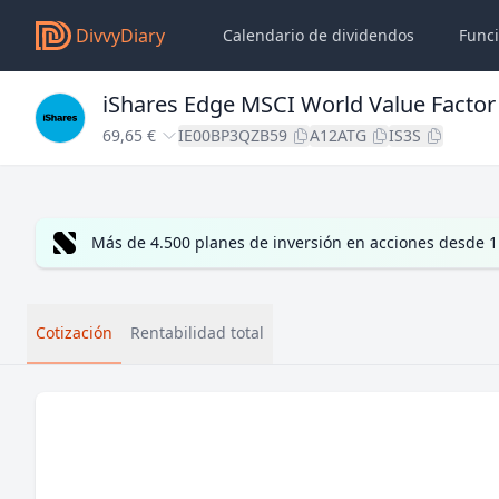
DivvyDiary
Calendario de dividendos
Func
iShares Edge MSCI World Value Factor
69,65 €
IE00BP3QZB59
A12ATG
IS3S
Más de 4.500 planes de inversión en acciones desde 1
Cotización
Rentabilidad total