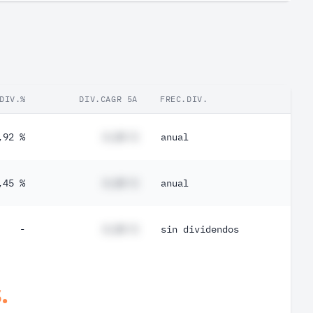
DIV.%
DIV.CAGR 5A
FREC.DIV.
,92 %
#,## %
anual
,45 %
#,## %
anual
-
#,## %
sin dividendos
.