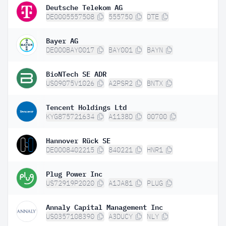
Deutsche Telekom AG
DE0005557508
555750
DTE
Bayer AG
DE000BAY0017
BAY001
BAYN
BioNTech SE ADR
US09075V1026
A2PSR2
BNTX
Tencent Holdings Ltd
KYG875721634
A1138D
00700
Hannover Rück SE
DE0008402215
840221
HNR1
Plug Power Inc
US72919P2020
A1JA81
PLUG
Annaly Capital Management Inc
US0357108390
A3DUCY
NLY