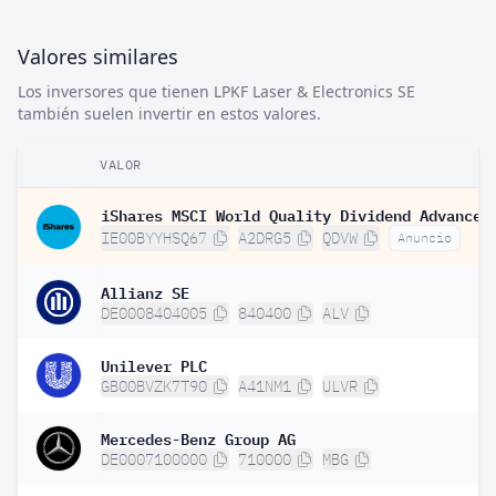
Valores similares
Los inversores que tienen LPKF Laser & Electronics SE
también suelen invertir en estos valores.
VALOR
IE00BYYHSQ67
A2DRG5
QDVW
Anuncio
Allianz SE
DE0008404005
840400
ALV
Unilever PLC
GB00BVZK7T90
A41NM1
ULVR
Mercedes-Benz Group AG
DE0007100000
710000
MBG