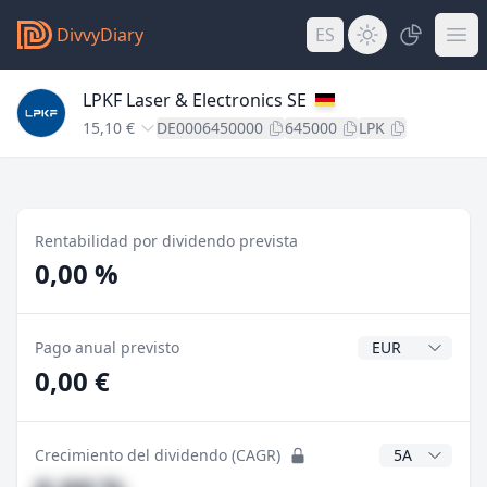
DivvyDiary
ES
LPKF Laser & Electronics SE
15,10 €
DE0006450000
645000
LPK
Rentabilidad por dividendo prevista
0,00 %
Divisa del divide
Pago anual previsto
0,00 €
Años CAGR
Crecimiento del dividendo (CAGR)