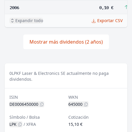
2006
0,10 €
1
Expandir todo
Exportar CSV
Mostrar más dividendos (2 años)
0
LPKF Laser & Electronics SE actualmente no paga
dividendos.
ISIN
WKN
DE0006450000
645000
Símbolo / Bolsa
Cotización
LPK
/
XFRA
15,10 €