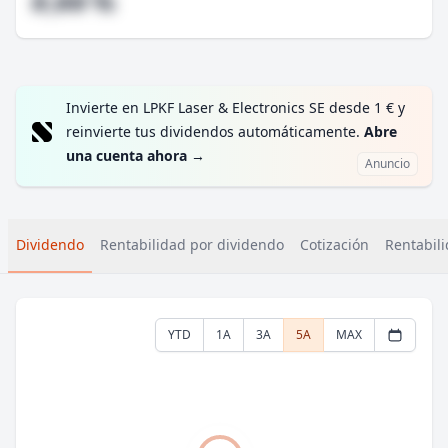
#,## %
Invierte en LPKF Laser & Electronics SE desde 1 € y
reinvierte tus dividendos automáticamente.
Abre
una cuenta ahora
→
Anuncio
Dividendo
Rentabilidad por dividendo
Cotización
Rentabili
YTD
1A
3A
5A
MAX