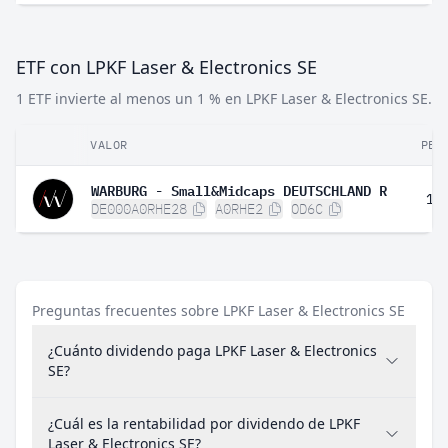
ETF con LPKF Laser & Electronics SE
1 ETF invierte al menos un 1 % en LPKF Laser & Electronics SE.
VALOR
PES
WARBURG - Small&Midcaps DEUTSCHLAND R
1,
DE000A0RHE28
A0RHE2
OD6C
Preguntas frecuentes sobre LPKF Laser & Electronics SE
¿Cuánto dividendo paga LPKF Laser & Electronics
SE?
¿Cuál es la rentabilidad por dividendo de LPKF
Laser & Electronics SE?