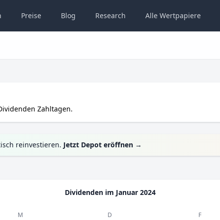
n
Preise
Blog
Research
Alle
Wertpapiere
ividenden Zahltagen.
isch reinvestieren.
Jetzt Depot eröffnen
→
Dividenden im
Januar 2024
M
D
F