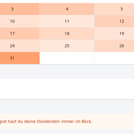
3
4
5
10
11
12
17
18
19
24
25
26
31
pot hast du deine Dividenden immer im Blick.