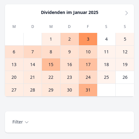
Dividenden im
Januar 2025
Näch
M
D
M
D
F
S
S
1
2
3
4
5
6
7
8
9
10
11
12
13
14
15
16
17
18
19
20
21
22
23
24
25
26
27
28
29
30
31
Filter