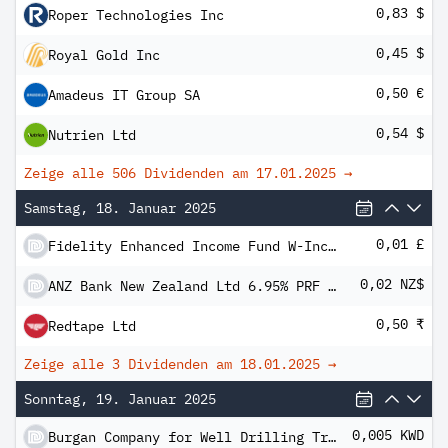
0,83 $
Roper Technologies Inc
0,45 $
Royal Gold Inc
0,50 €
Amadeus IT Group SA
0,54 $
Nutrien Ltd
Zeige alle 506 Dividenden am
17.01.2025
→
Samstag, 18. Januar 2025
0,01 £
Fidelity Enhanced Income Fund W-Income
0,02 NZ$
ANZ Bank New Zealand Ltd 6.95% PRF REDEEM 18/07/2028 NZD
0,50 ₹
Redtape Ltd
Zeige alle 3 Dividenden am
18.01.2025
→
Sonntag, 19. Januar 2025
0,005 KWD
Burgan Company for Well Drilling Trading and Maintenance SAK