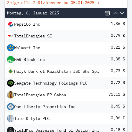
Zeige alle 2 Dividenden am
05.01.2025
→
Montag, 6. Januar 2025
1,36 $
PepsiCo Inc
0,79 €
TotalEnergies SE
0,21 $
Walmart Inc
0,38 $
H&R Block Inc
0,73 $
Halyk Bank of Kazakhstan JSC Shs Sponsored Global Deposit Rec Repr 40 Shs Reg-S
0,72 $
Seagate Technology Holdings PLC
71,11 $
TotalEnergies EP Gabon
0,45 $
One Liberty Properties Inc
0,06 £
Tate & Lyle PLC
0,18 $
YieldMax Universe Fund of Option Income ETFs