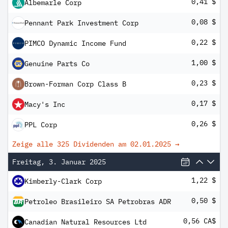
0,41 $
Albemarle Corp
0,08 $
Pennant Park Investment Corp
0,22 $
PIMCO Dynamic Income Fund
1,00 $
Genuine Parts Co
0,23 $
Brown-Forman Corp Class B
0,17 $
Macy's Inc
0,26 $
PPL Corp
Zeige alle 325 Dividenden am
02.01.2025
→
Freitag, 3. Januar 2025
1,22 $
Kimberly-Clark Corp
0,50 $
Petroleo Brasileiro SA Petrobras ADR
0,56 CA$
Canadian Natural Resources Ltd