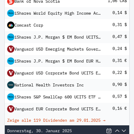
1,06 CA$
Bank of Nova Scotia
0,14 $
iShares World Equity High Income Active UCITS ETF USD Inc
0,31 $
Comcast Corp
0,47 $
iShares J.P. Morgan $ EM Bond UCITS ETF USD (Dist)
0,24 $
Vanguard USD Emerging Markets Government Bond UCITS ETF
0,31 €
iShares J.P. Morgan $ EM Bond EUR Hedged UCITS ETF (Dist)
0,22 $
Vanguard USD Corporate Bond UCITS ETF
0,90 $
National Health Investors Inc
0,57 $
iShares S&P SmallCap 600 UCITS ETF USD (Dist)
0,16 €
Vanguard EUR Corporate Bond UCITS ETF
Zeige alle 119 Dividenden am
29.01.2025
→
Donnerstag, 30. Januar 2025