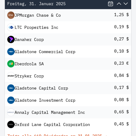
Freitag, 31. Januar 2025
1,25 $
JPMorgan Chase & Co
0,19 $
LTC Properties Inc
0,27 $
Danaher Corp
0,10 $
Gladstone Commercial Corp
0,23 €
Iberdrola SA
0,84 $
Stryker Corp
0,17 $
Gladstone Capital Corp
0,08 $
Gladstone Investment Corp
0,65 $
Annaly Capital Management Inc
0,45 $
Oxford Lane Capital Corporation