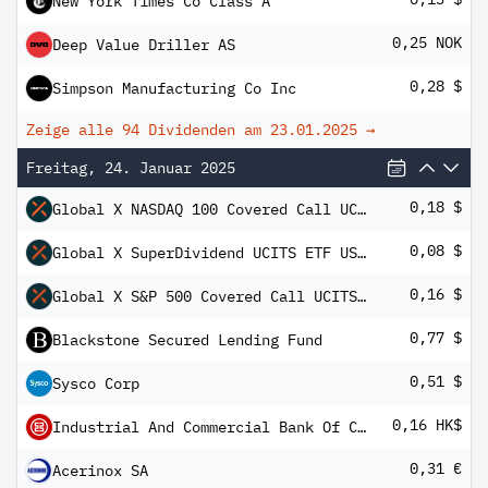
New York Times Co Class A
0,25 NOK
Deep Value Driller AS
0,28 $
Simpson Manufacturing Co Inc
Zeige alle 94 Dividenden am
23.01.2025
→
Freitag, 24. Januar 2025
0,18 $
Global X NASDAQ 100 Covered Call UCITS ETF Dis
0,08 $
Global X SuperDividend UCITS ETF USD Dis
0,16 $
Global X S&P 500 Covered Call UCITS ETF Inc
0,77 $
Blackstone Secured Lending Fund
0,51 $
Sysco Corp
0,16 HK$
Industrial And Commercial Bank Of China Ltd Class H
0,31 €
Acerinox SA