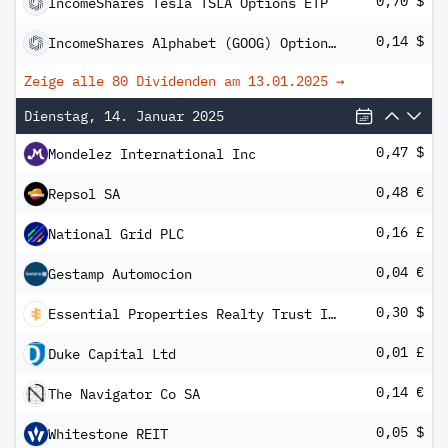
0,70 $
IncomeShares Tesla TSLA Options ETP
0,14 $
IncomeShares Alphabet (GOOG) Options ETP
Zeige alle 80 Dividenden am
13.01.2025
→
Dienstag, 14. Januar 2025
0,47 $
Mondelez International Inc
0,48 €
Repsol SA
0,16 £
National Grid PLC
0,04 €
Gestamp Automocion
0,30 $
Essential Properties Realty Trust Inc
0,01 £
Duke Capital Ltd
0,14 €
The Navigator Co SA
0,05 $
Whitestone REIT