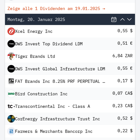
Zeige alle 1 Dividenden am
19.01.2025
→
Montag, 20. Januar 2025
0,55 $
Xcel Energy Inc
0,51 €
DWS Invest Top Dividend LDM
6,84 ZAR
Tiger Brands Ltd
0,55 €
DWS Invest Global Infrastructure LDM
0,17 $
FAT Brands Inc 8.25% PRF PERPETUAL USD 25 - Ser B
0,07 CA$
Bird Construction Inc
0,23 CA$
Transcontinental Inc - Class A
0,52 $
CorEnergy Infrastructure Trust Inc
0,22 $
Farmers & Merchants Bancorp Inc