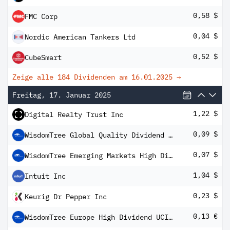
0,58 $
FMC Corp
0,04 $
Nordic American Tankers Ltd
0,52 $
CubeSmart
Zeige alle 184 Dividenden am
16.01.2025
→
Freitag, 17. Januar 2025
1,22 $
Digital Realty Trust Inc
0,09 $
WisdomTree Global Quality Dividend Growth UCITS ETF
0,07 $
WisdomTree Emerging Markets High Dividend UCITS ETF
1,04 $
Intuit Inc
0,23 $
Keurig Dr Pepper Inc
0,13 €
WisdomTree Europe High Dividend UCITS ETF