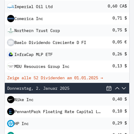
0,60 CA$
Imperial Oil Ltd
0,71 $
Comerica Inc
0,75 $
Northern Trust Corp
0,05 €
Baelo Dividendo Creciente D FI
0,26 $
InfraCap MLP ETF
0,13 $
MDU Resources Group Inc
Zeige alle 52 Dividenden am
01.01.2025
→
Donnerstag, 2. Januar 2025
0,40 $
Nike Inc
0,10 $
PennantPark Floating Rate Capital Ltd
0,29 $
HP Inc