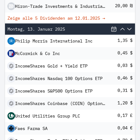
20,00 ₪
Hiron-Trade Investments & Industrial Buildings Ltd
Zeige alle 5 Dividenden am
12.01.2025
→
Montag, 13. Januar 2025
1,35 $
Philip Morris International Inc
0,45 $
McCormick & Co Inc
0,03 $
IncomeShares Gold + Yield ETP
0,46 $
IncomeShares Nasdaq 100 Options ETP
0,31 $
IncomeShares S&P500 Options ETP
1,20 $
IncomeShares Coinbase (COIN) Options ETP
0,17 £
United Utilities Group PLC
0,04 €
Faes Farma SA