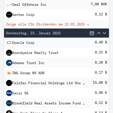
7,00 NOK
Sea1 Offshore Inc
0,12 $
Gentex Corp
Zeige alle 116 Dividenden am
22.01.2025
→
Donnerstag, 23. Januar 2025
0,40 $
Oracle Corp
0,15 $
Brandywine Realty Trust
0,20 $
Adamas Trust Inc
0,17 $
ING Groep NV ADR
15,00 $
Fairfax Financial Holdings Ltd Shs Subord.Vtg
0,08 €
Sacyr SA
0,12 $
Brookfield Real Assets Income Fund Inc.
0,13 $