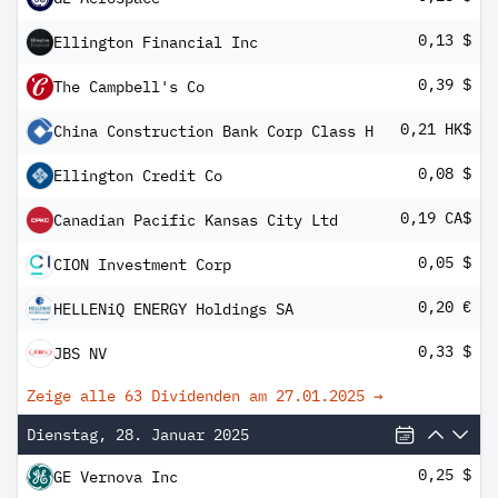
0,13 $
Ellington Financial Inc
0,39 $
The Campbell's Co
0,21 HK$
China Construction Bank Corp Class H
0,08 $
Ellington Credit Co
0,19 CA$
Canadian Pacific Kansas City Ltd
0,05 $
CION Investment Corp
0,20 €
HELLENiQ ENERGY Holdings SA
0,33 $
JBS NV
Zeige alle 63 Dividenden am
27.01.2025
→
Dienstag, 28. Januar 2025
0,25 $
GE Vernova Inc