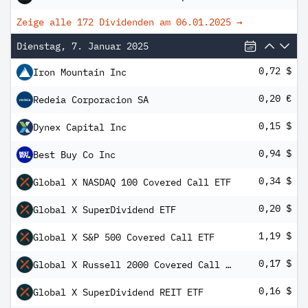
Zeige alle 172 Dividenden am
06.01.2025
→
Dienstag, 7. Januar 2025
0,72 $
Iron Mountain Inc
0,20 €
Redeia Corporacion SA
0,15 $
Dynex Capital Inc
0,94 $
Best Buy Co Inc
0,34 $
Global X NASDAQ 100 Covered Call ETF
0,20 $
Global X SuperDividend ETF
1,19 $
Global X S&P 500 Covered Call ETF
0,17 $
Global X Russell 2000 Covered Call ETF
0,16 $
Global X SuperDividend REIT ETF