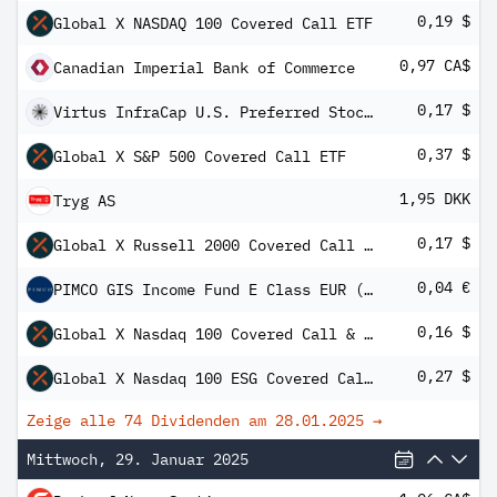
0,19 $
Global X NASDAQ 100 Covered Call ETF
0,97 CA$
Canadian Imperial Bank of Commerce
0,17 $
Virtus InfraCap U.S. Preferred Stock ETF
0,37 $
Global X S&P 500 Covered Call ETF
1,95 DKK
Tryg AS
0,17 $
Global X Russell 2000 Covered Call ETF
0,04 €
PIMCO GIS Income Fund E Class EUR (Hedged) Income
0,16 $
Global X Nasdaq 100 Covered Call & Growth ETF
0,27 $
Global X Nasdaq 100 ESG Covered Call ETF
Zeige alle 74 Dividenden am
28.01.2025
→
Mittwoch, 29. Januar 2025