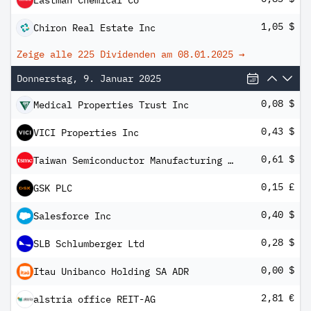
Eastman Chemical Co
1,05 $
Chiron Real Estate Inc
Zeige alle 225 Dividenden am
08.01.2025
→
Donnerstag, 9. Januar 2025
0,08 $
Medical Properties Trust Inc
0,43 $
VICI Properties Inc
0,61 $
Taiwan Semiconductor Manufacturing Co Ltd ADR
0,15 £
GSK PLC
0,40 $
Salesforce Inc
0,28 $
SLB Schlumberger Ltd
0,00 $
Itau Unibanco Holding SA ADR
2,81 €
alstria office REIT-AG