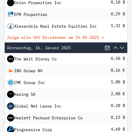
0,10 $
Orion Properties Inc
0,29 $
EPR Properties
1,32 $
Alexandria Real Estate Equities Inc
Zeige alle 561 Dividenden am
15.01.2025
→
Donnerstag, 16. Januar 2025
0,50 $
The Walt Disney Co
0,16 €
ING Groep NV
5,80 $
CME Group Inc
2,00 €
Kering SA
0,28 $
Global Net Lease Inc
0,13 $
Hewlett Packard Enterprise Co
4,60 $
Progressive Corp