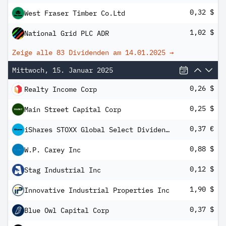
0,32 $
West Fraser Timber Co.Ltd
1,02 $
National Grid PLC ADR
Zeige alle 83 Dividenden am
14.01.2025
→
Mittwoch, 15. Januar 2025
0,26 $
Realty Income Corp
0,25 $
Main Street Capital Corp
0,37 €
iShares STOXX Global Select Dividend 100 UCITS ETF (DE)
0,88 $
W.P. Carey Inc
0,12 $
Stag Industrial Inc
1,90 $
Innovative Industrial Properties Inc
0,37 $
Blue Owl Capital Corp