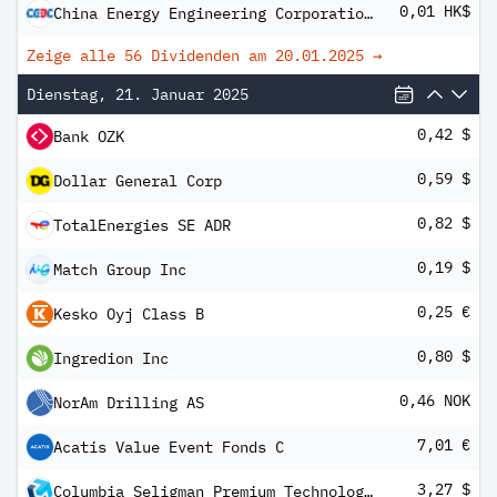
0,01 HK$
China Energy Engineering Corporation Ltd Shs -H- Unitary 144A/Reg S
Zeige alle 56 Dividenden am
20.01.2025
→
Dienstag, 21. Januar 2025
0,42 $
Bank OZK
0,59 $
Dollar General Corp
0,82 $
TotalEnergies SE ADR
0,19 $
Match Group Inc
0,25 €
Kesko Oyj Class B
0,80 $
Ingredion Inc
0,46 NOK
NorAm Drilling AS
7,01 €
Acatis Value Event Fonds C
3,27 $
Columbia Seligman Premium Technology Growth Fund