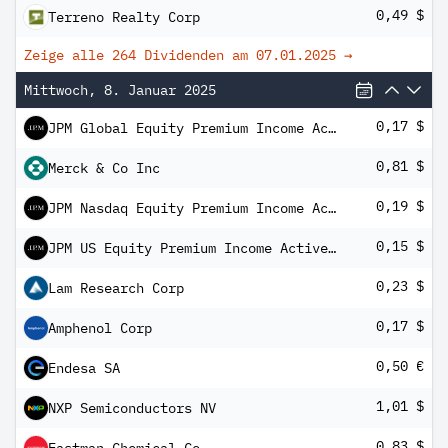
0,49 $
Terreno Realty Corp
Zeige alle 264 Dividenden am
07.01.2025
→
Mittwoch, 8. Januar 2025
0,17 $
JPM Global Equity Premium Income Active UCITS ETF - USD (dist)
0,81 $
Merck & Co Inc
0,19 $
JPM Nasdaq Equity Premium Income Active UCITS ETF USD Dist
0,15 $
JPM US Equity Premium Income Active UCITS ETF USD Dist
0,23 $
Lam Research Corp
0,17 $
Amphenol Corp
0,50 €
Endesa SA
1,01 $
NXP Semiconductors NV
0,83 $