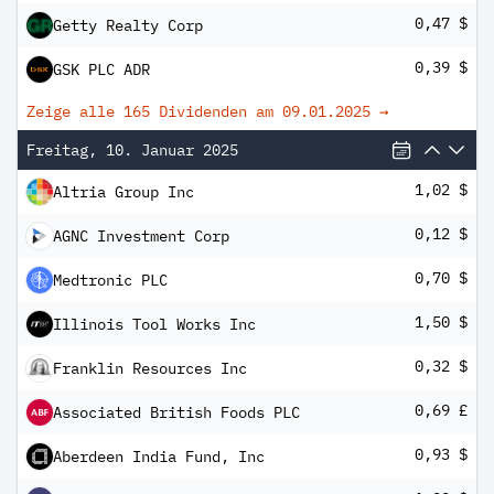
0,47 $
Getty Realty Corp
0,39 $
GSK PLC ADR
Zeige alle 165 Dividenden am
09.01.2025
→
Freitag, 10. Januar 2025
1,02 $
Altria Group Inc
0,12 $
AGNC Investment Corp
0,70 $
Medtronic PLC
1,50 $
Illinois Tool Works Inc
0,32 $
Franklin Resources Inc
0,69 £
Associated British Foods PLC
0,93 $
Aberdeen India Fund, Inc