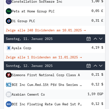
1,00 $
Constellation Software Inc
0,05 £
Pets at Home Group PLC
0,31 £
3i Group PLC
Zeige alle 248 Dividenden am
10.01.2025
→
Samstag, 11. Januar 2025
4,19 $
Ayala Corp
Zeige alle 1 Dividenden am
11.01.2025
→
Sonntag, 12. Januar 2025
0,21 $
Simmons First National Corp Class A
0,12 $
BCE Inc Cum.Red.1St Pfd Shs Series -Y- Fltg Rt
1,59 EGP
Arabian Cement Co
0,12 $
BCE Inc Floating Rate Cum Red 1st Pfd Registered Shs Series -AH-