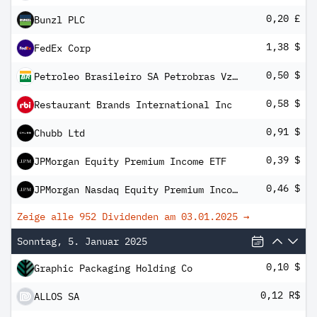
0,20 £
Bunzl PLC
1,38 $
FedEx Corp
0,50 $
Petroleo Brasileiro SA Petrobras Vz ADR
0,58 $
Restaurant Brands International Inc
0,91 $
Chubb Ltd
0,39 $
JPMorgan Equity Premium Income ETF
0,46 $
JPMorgan Nasdaq Equity Premium Income ETF
Zeige alle 952 Dividenden am
03.01.2025
→
Sonntag, 5. Januar 2025
0,10 $
Graphic Packaging Holding Co
0,12 R$
ALLOS SA