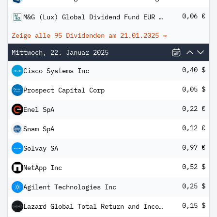
0,06 €
M&G (Lux) Global Dividend Fund EUR A Inc
Zeige alle 95 Dividenden am
21.01.2025
→
Mittwoch, 22. Januar 2025
0,40 $
Cisco Systems Inc
0,05 $
Prospect Capital Corp
0,22 €
Enel SpA
0,12 €
Snam SpA
0,97 €
Solvay SA
0,52 $
NetApp Inc
0,25 $
Agilent Technologies Inc
0,15 $
Lazard Global Total Return and Income Fund Inc