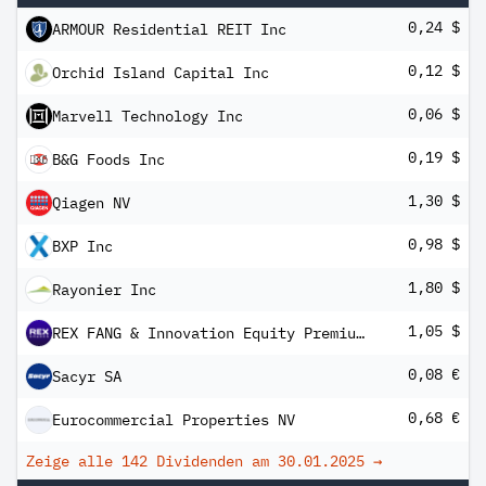
0,24 $
ARMOUR Residential REIT Inc
0,12 $
Orchid Island Capital Inc
0,06 $
Marvell Technology Inc
0,19 $
B&G Foods Inc
1,30 $
Qiagen NV
0,98 $
BXP Inc
1,80 $
Rayonier Inc
1,05 $
REX FANG & Innovation Equity Premium Income ETF
0,08 €
Sacyr SA
0,68 €
Eurocommercial Properties NV
Zeige alle 142 Dividenden am
30.01.2025
→