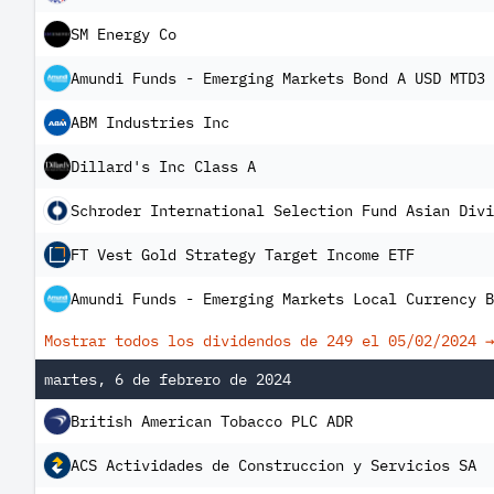
SM Energy Co
Amundi Funds - Emerging Markets Bond A USD MTD3 
ABM Industries Inc
Dillard's Inc Class A
Schroder International Selection Fund Asian Divi
FT Vest Gold Strategy Target Income ETF
Amundi Funds - Emerging Markets Local Currency B
Mostrar todos los dividendos de 249 el
05/02/2024
→
martes, 6 de febrero de 2024
British American Tobacco PLC ADR
ACS Actividades de Construccion y Servicios SA