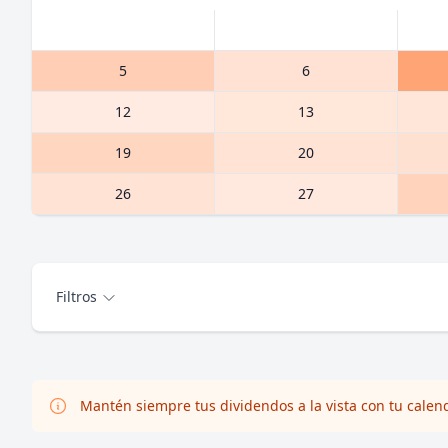
5
6
12
13
19
20
26
27
Filtros
Mantén siempre tus dividendos a la vista con tu calen