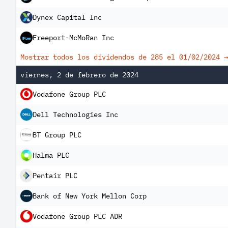
Dynex Capital Inc
Freeport-McMoRan Inc
Mostrar todos los dividendos de 285 el
01/02/2024
→
viernes, 2 de febrero de 2024
Vodafone Group PLC
Dell Technologies Inc
BT Group PLC
Halma PLC
Pentair PLC
Bank of New York Mellon Corp
Vodafone Group PLC ADR