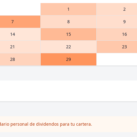
1
2
7
8
9
14
15
16
21
22
23
28
29
dario personal de dividendos para tu cartera.