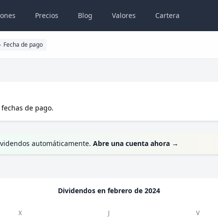
iones
Precios
Blog
Valores
Cartera
Fecha de pago
fechas de pago.
 dividendos automáticamente.
Abre una cuenta ahora
→
Dividendos en
febrero de 2024
X
J
V