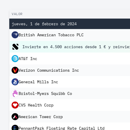
VALOR
jueves, 1 de febrero de 2024
British American Tobacco PLC
Invierte en 4.500 acciones desde 1 € y reinvie
AT&T Inc
Verizon Communications Inc
General Mills Inc
Bristol-Myers Squibb Co
CVS Health Corp
American Tower Corp
PennantPark Floating Rate Capital Ltd