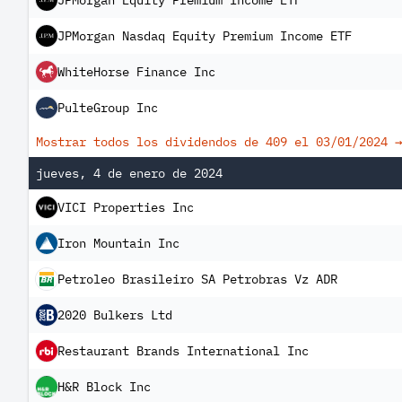
JPMorgan Equity Premium Income ETF
JPMorgan Nasdaq Equity Premium Income ETF
WhiteHorse Finance Inc
PulteGroup Inc
Mostrar todos los dividendos de 409 el
03/01/2024
→
jueves, 4 de enero de 2024
VICI Properties Inc
Iron Mountain Inc
Petroleo Brasileiro SA Petrobras Vz ADR
2020 Bulkers Ltd
Restaurant Brands International Inc
H&R Block Inc