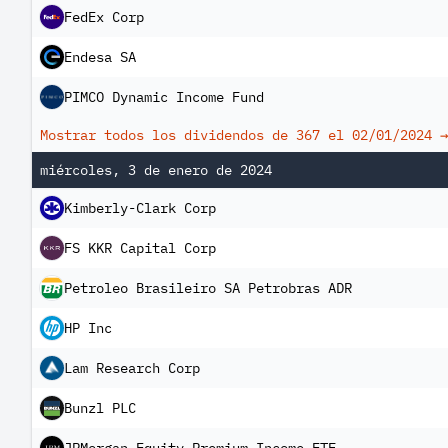
FedEx Corp
Endesa SA
PIMCO Dynamic Income Fund
Mostrar todos los dividendos de 367 el
02/01/2024
→
miércoles, 3 de enero de 2024
Kimberly-Clark Corp
FS KKR Capital Corp
Petroleo Brasileiro SA Petrobras ADR
HP Inc
Lam Research Corp
Bunzl PLC