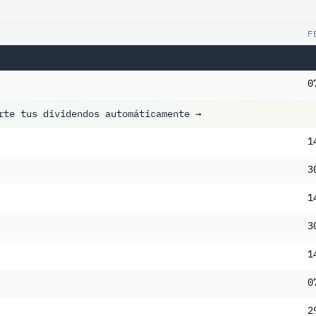
F
0
rte tus dividendos automáticamente
→
1
3
1
3
1
0
2