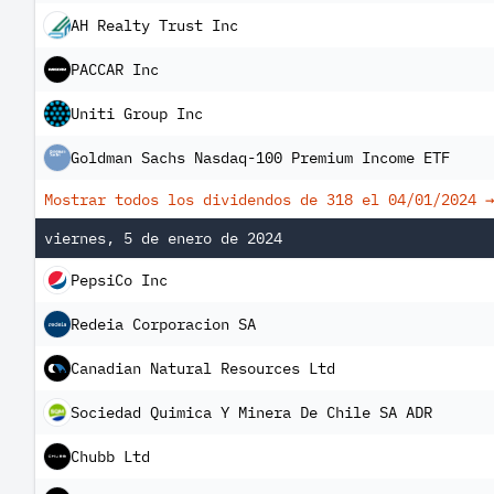
AH Realty Trust Inc
PACCAR Inc
Uniti Group Inc
Goldman Sachs Nasdaq-100 Premium Income ETF
Mostrar todos los dividendos de 318 el
04/01/2024
→
viernes, 5 de enero de 2024
PepsiCo Inc
Redeia Corporacion SA
Canadian Natural Resources Ltd
Sociedad Quimica Y Minera De Chile SA ADR
Chubb Ltd