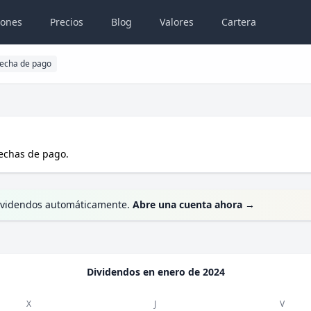
iones
Precios
Blog
Valores
Cartera
echa de pago
echas de pago.
 dividendos automáticamente.
Abre una cuenta ahora
→
Dividendos en
enero de 2024
X
J
V