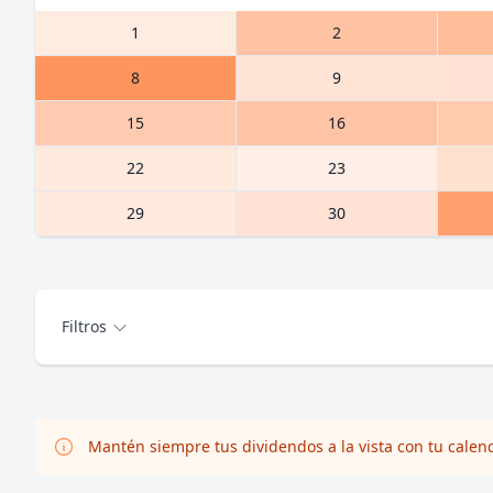
1
2
8
9
15
16
22
23
29
30
Filtros
Mantén siempre tus dividendos a la vista con tu calen