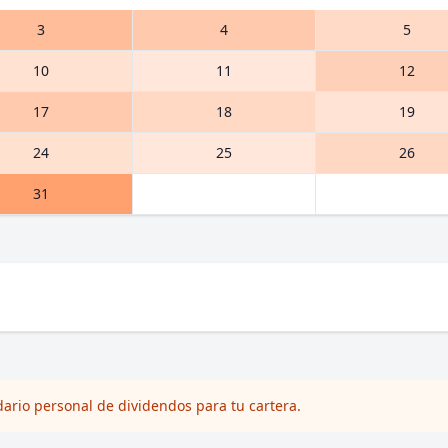
3
4
5
10
11
12
17
18
19
24
25
26
31
dario personal de dividendos para tu cartera.